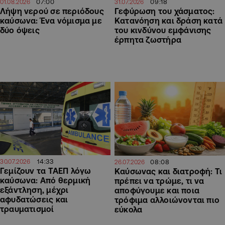
07:00
09:18
01.08.2026
31.07.2026
Λήψη νερού σε περιόδους
Γεφύρωση του χάσματος:
καύσωνα: Ένα νόμισμα με
Κατανόηση και δράση κατά
δύο όψεις
του κινδύνου εμφάνισης
έρπητα ζωστήρα
14:33
08:08
30.07.2026
26.07.2026
Γεμίζουν τα ΤΑΕΠ λόγω
Καύσωνας και διατροφή: Τι
καύσωνα: Από θερμική
πρέπει να τρώμε, τι να
εξάντληση, μέχρι
αποφύγουμε και ποια
αφυδατώσεις και
τρόφιμα αλλοιώνονται πιο
τραυματισμοί
εύκολα