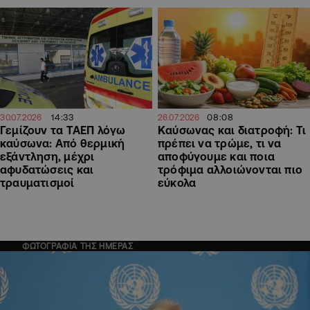
14:33
08:08
30.07.2026
26.07.2026
Γεμίζουν τα ΤΑΕΠ λόγω
Καύσωνας και διατροφή: Τι
καύσωνα: Από θερμική
πρέπει να τρώμε, τι να
εξάντληση, μέχρι
αποφύγουμε και ποια
αφυδατώσεις και
τρόφιμα αλλοιώνονται πιο
τραυματισμοί
εύκολα
ΦΩΤΟΓΡΑΦΙΑ ΤΗΣ ΗΜΕΡΑΣ