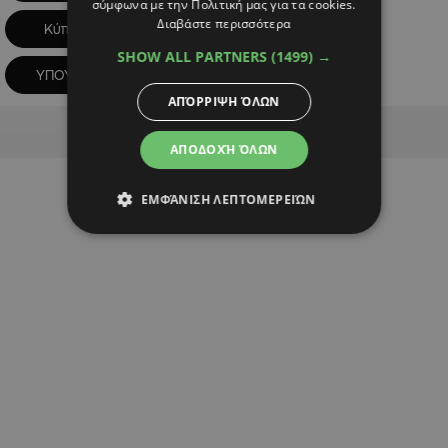
σύμφωνα με την Πολιτική μας για τα cookies.
Διαβάστε περισσότερα
Κύπρος
ΥΓΕΙΑ
SHOW ALL PARTNERS
(1499) →
ΥΠΟΥΡΓΕΙΟ ΥΓΕΙΑΣ
ΑΠΌΡΡΙΨΗ ΌΛΩΝ
Advertisement
ΑΠΟΔΟΧΉ ΌΛΩΝ
ΕΜΦΆΝΙΣΗ ΛΕΠΤΟΜΕΡΕΙΏΝ