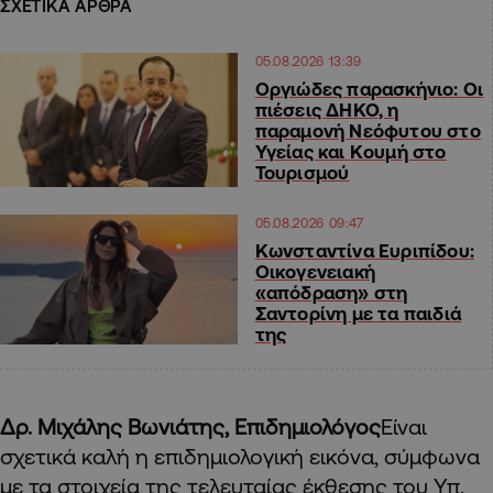
ΣΧΕΤΙΚΑ ΑΡΘΡΑ
05.08.2026 13:39
Οργιώδες παρασκήνιο: Οι
πιέσεις ΔΗΚΟ, η
παραμονή Νεόφυτου στο
Υγείας και Κουμή στο
Τουρισμού
05.08.2026 09:47
Κωνσταντίνα Ευριπίδου:
Οικογενειακή
«απόδραση» στη
Σαντορίνη με τα παιδιά
της
Δρ. Μιχάλης Βωνιάτης, Επιδημιολόγος
Είναι
σχετικά καλή η επιδημιολογική εικόνα, σύμφωνα
με τα στοιχεία της τελευταίας έκθεσης του Υπ.