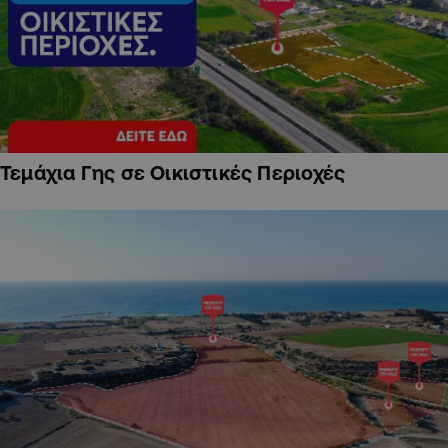
Τεμάχια Γης σε Οικιστικές Περιοχές