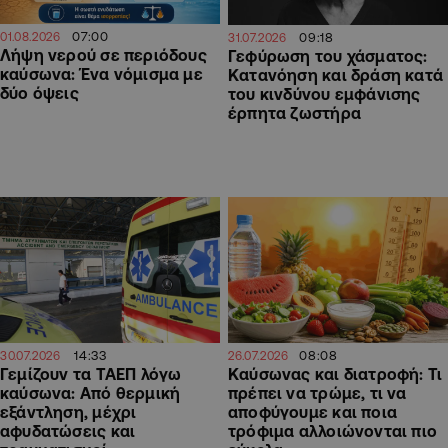
07:00
09:18
01.08.2026
31.07.2026
Λήψη νερού σε περιόδους
Γεφύρωση του χάσματος:
καύσωνα: Ένα νόμισμα με
Κατανόηση και δράση κατά
δύο όψεις
του κινδύνου εμφάνισης
έρπητα ζωστήρα
14:33
08:08
30.07.2026
26.07.2026
Γεμίζουν τα ΤΑΕΠ λόγω
Καύσωνας και διατροφή: Τι
καύσωνα: Από θερμική
πρέπει να τρώμε, τι να
εξάντληση, μέχρι
αποφύγουμε και ποια
αφυδατώσεις και
τρόφιμα αλλοιώνονται πιο