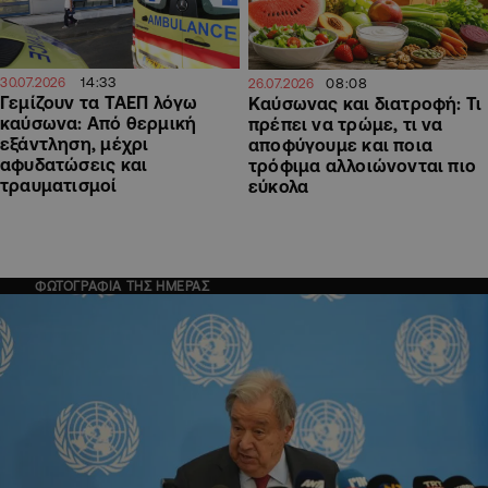
14:33
08:08
30.07.2026
26.07.2026
Γεμίζουν τα ΤΑΕΠ λόγω
Καύσωνας και διατροφή: Τι
καύσωνα: Από θερμική
πρέπει να τρώμε, τι να
εξάντληση, μέχρι
αποφύγουμε και ποια
αφυδατώσεις και
τρόφιμα αλλοιώνονται πιο
τραυματισμοί
εύκολα
ΦΩΤΟΓΡΑΦΙΑ ΤΗΣ ΗΜΕΡΑΣ