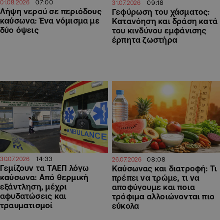
07:00
09:18
01.08.2026
31.07.2026
Λήψη νερού σε περιόδους
Γεφύρωση του χάσματος:
καύσωνα: Ένα νόμισμα με
Κατανόηση και δράση κατά
δύο όψεις
του κινδύνου εμφάνισης
έρπητα ζωστήρα
14:33
08:08
30.07.2026
26.07.2026
Γεμίζουν τα ΤΑΕΠ λόγω
Καύσωνας και διατροφή: Τι
καύσωνα: Από θερμική
πρέπει να τρώμε, τι να
εξάντληση, μέχρι
αποφύγουμε και ποια
αφυδατώσεις και
τρόφιμα αλλοιώνονται πιο
τραυματισμοί
εύκολα