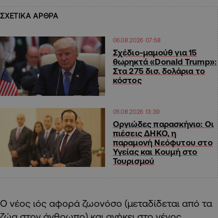
ΣΧΕΤΙΚΑ ΑΡΘΡΑ
06.08.2026 07:58
Σχέδιο-μαμούθ για 15
θωρηκτά «Donald Trump»:
Στα 275 δισ. δολάρια το
κόστος
05.08.2026 13:39
Οργιώδες παρασκήνιο: Οι
πιέσεις ΔΗΚΟ, η
παραμονή Νεόφυτου στο
Υγείας και Κουμή στο
Τουρισμού
Ο νέος ιός αφορά ζωονόσο (μεταδίδεται από τα
ζώα στον άνθρωπο) και ανήκει στο γένος