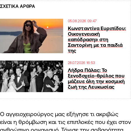
ΣΧΕΤΙΚΑ ΑΡΘΡΑ
05.08.2026 09:47
Κωνσταντίνα Ευριπίδου:
Οικογενειακή
«απόδραση» στη
Σαντορίνη με τα παιδιά
της
28.07.2026 16:53
Λήδρα Πάλας: Το
ξενοδοχείο-θρύλος που
μάζευε όλη την κοσμική
ζωή της Λευκωσίας
Ο αγγειοχειρούργος μας εξήγησε τι ακριβώς
είναι η θρόμβωση και τις επιπλοκές που έχει στον
ανθρώπινο οργανισμό. Τόνισε την σοβαρότητα