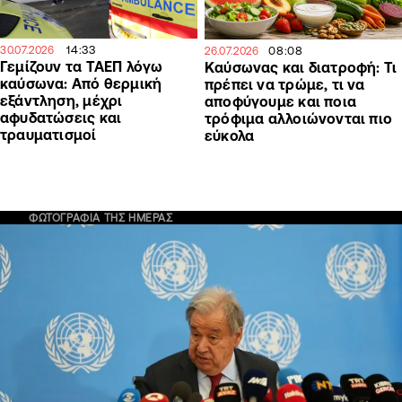
14:33
08:08
30.07.2026
26.07.2026
Γεμίζουν τα ΤΑΕΠ λόγω
Καύσωνας και διατροφή: Τι
καύσωνα: Από θερμική
πρέπει να τρώμε, τι να
εξάντληση, μέχρι
αποφύγουμε και ποια
αφυδατώσεις και
τρόφιμα αλλοιώνονται πιο
τραυματισμοί
εύκολα
ΦΩΤΟΓΡΑΦΙΑ ΤΗΣ ΗΜΕΡΑΣ