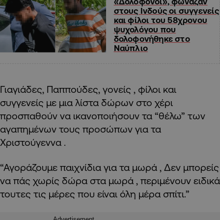
«Δολοφόνοι», φώναζαν
στους Ινδούς οι συγγενείς
και φίλοι του 58χρονου
ψυχολόγου που
δολοφονήθηκε στο
Ναύπλιο
Γιαγιάδες, Παππούδες, γονείς , φίλοι και
συγγενείς με μια λίστα δώρων στο χέρι
προσπαθούν να ικανοποιήσουν τα “θέλω” των
αγαπημένων τους προσώπων για τα
Χριστούγεννα .
“Αγοράζουμε παιχνίδια για τα μωρά , Δεν μπορείς
να πάς χωρίς δώρα στα μωρά , περιμένουν ειδικά
τουτες τις μέρες που είναι όλη μέρα σπίτι.”
Advertisement