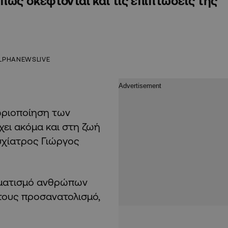
πως σκέφτονται και τις επιπτώσεις της
LPHANEWSLIVE
ωριοποίηση των
χει ακόμα και στη ζωή
υχίατρος Γιώργος
ιγματισμό ανθρώπων
τους προσανατολισμό,