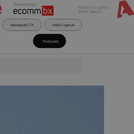
Powered by:
Μέλος του ομίλου
Alpha Cyprus
Newsauto CY
Hello Cyprus
Podcasts