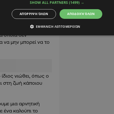
SHOW ALL PARTNERS
(1499) →
γματικότητα του κάθε
ΑΠΌΡΡΙΨΗ ΌΛΩΝ
ΑΠΟΔΟΧΉ ΌΛΩΝ
ΕΜΦΆΝΙΣΗ ΛΕΠΤΟΜΕΡΕΙΏΝ
καθώς από πολύ μικρή
τα οποία δεν
α να μην μπορεί να το
ίδιος νιώθει, όπως ο
ει στη ζωή κάποιου
ουμε μια αρνητική
 ένα καλούπι το