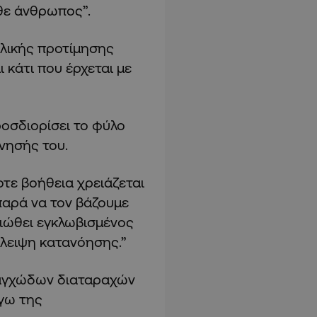
άθε άνθρωπος”.
αλικής προτίμησης
 κάτι που έρχεται με
οσδιορίσει το φύλο
νησής του.
οτε βοήθεια χρειάζεται
 παρά να τον βάζουμε
νιώθει εγκλωβισμένος
λλειψη κατανόησης.”
 αγχώδων διαταραχών
όγω της