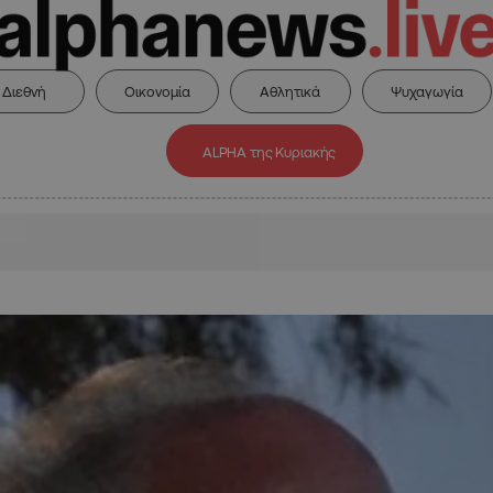
Διεθνή
Οικονομία
Αθλητικά
Ψυχαγωγία
ALPHA της Κυριακής