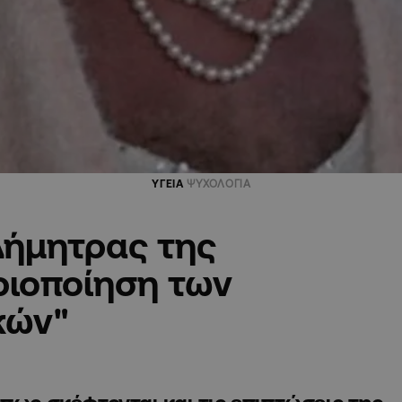
ΥΓΕΙΑ
ΨΥΧΟΛΟΓΙΑ
Δήμητρας της
ριοποίηση των
κών"