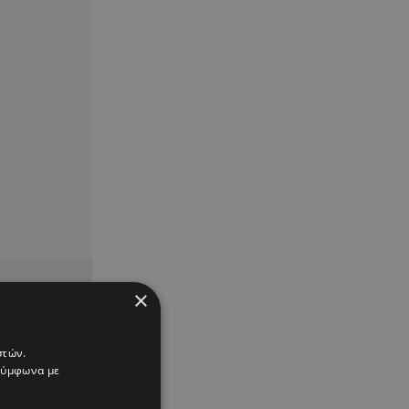
×
στών.
 σύμφωνα με