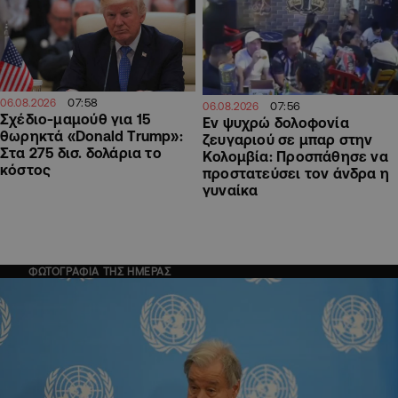
07:58
06.08.2026
07:56
06.08.2026
Σχέδιο-μαμούθ για 15
Εν ψυχρώ δολοφονία
θωρηκτά «Donald Trump»:
ζευγαριού σε μπαρ στην
Στα 275 δισ. δολάρια το
Κολομβία: Προσπάθησε να
κόστος
προστατεύσει τον άνδρα η
γυναίκα
ΦΩΤΟΓΡΑΦΙΑ ΤΗΣ ΗΜΕΡΑΣ