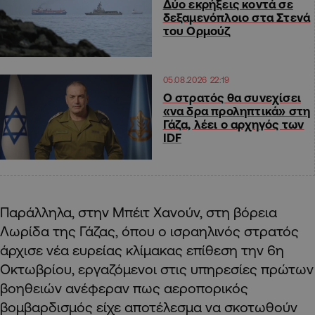
Δύο εκρήξεις κοντά σε
δεξαμενόπλοιο στα Στενά
του Ορμούζ
05.08.2026 22:19
Ο στρατός θα συνεχίσει
«να δρα προληπτικά» στη
Γάζα, λέει ο αρχηγός των
IDF
Παράλληλα, στην Μπέιτ Χανούν, στη βόρεια
Λωρίδα της Γάζας, όπου ο ισραηλινός στρατός
άρχισε νέα ευρείας κλίμακας επίθεση την 6η
Οκτωβρίου, εργαζόμενοι στις υπηρεσίες πρώτων
βοηθειών ανέφεραν πως αεροπορικός
βομβαρδισμός είχε αποτέλεσμα να σκοτωθούν