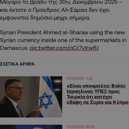
Μέγαρο το βράδυ της 30
Δεκεμβρίου 2025 –
ης
και έκτοτε ο Πρόεδρος Αλ-Σάραα δεν έχει
εμφανιστεί δημόσια μέχρι σήμερα.
Syrian President Ahmed al-Sharaa using the new
Syrian currency inside one of the supermarkets in
Damascus.
pic.twitter.com/qCr7v1rw6J
ΣΧΕΤΙΚΑ ΑΡΘΡΑ
07.08.2026 11:23
«Είναι υποκριτές»: Βολές
Ισραηλινού ΥΠΕΞ προς
Τουρκία ότι κατέχει
εδάφη σε Συρία και Κύπρο
07.08.2026 08:05