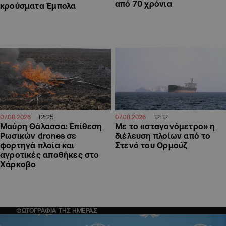
από 70 χρόνια
κρούσματα Έμπολα
12:25
12:12
07.08.2026
07.08.2026
Μαύρη Θάλασσα: Επίθεση
Με το «σταγονόμετρο» η
Ρωσικών drones σε
διέλευση πλοίων από το
φορτηγά πλοία και
Στενό του Ορμούζ
αγροτικές αποθήκες στο
Χάρκοβο
ΦΩΤΟΓΡΑΦΙΑ ΤΗΣ ΗΜΕΡΑΣ