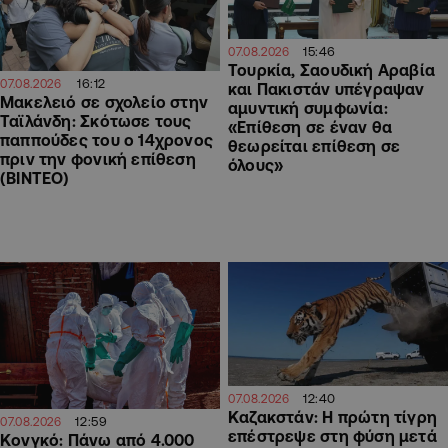
15:46
07.08.2026
Τουρκία, Σαουδική Αραβία
16:12
07.08.2026
και Πακιστάν υπέγραψαν
Μακελειό σε σχολείο στην
αμυντική συμφωνία:
Ταϊλάνδη: Σκότωσε τους
«Επίθεση σε έναν θα
παππούδες του ο 14χρονος
θεωρείται επίθεση σε
πριν την φονική επίθεση
όλους»
(ΒΙΝΤΕΟ)
12:40
07.08.2026
Καζακστάν: Η πρώτη τίγρη
12:59
07.08.2026
επέστρεψε στη φύση μετά
Κονγκό: Πάνω από 4.000