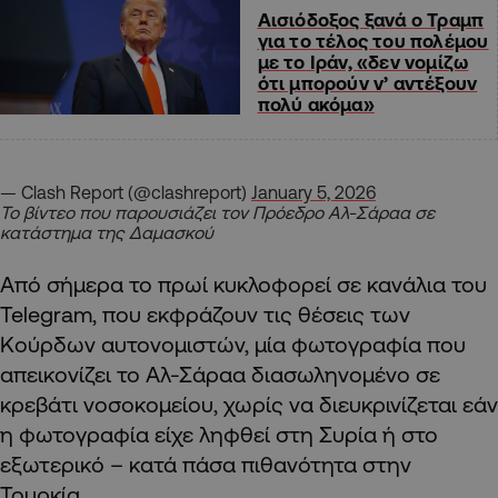
Αισιόδοξος ξανά ο Τραμπ
για το τέλος του πολέμου
με το Ιράν, «δεν νομίζω
ότι μπορούν ν’ αντέξουν
πολύ ακόμα»
— Clash Report (@clashreport)
January 5, 2026
Το βίντεο που παρουσιάζει τον Πρόεδρο Αλ-Σάραα σε
κατάστημα της Δαμασκού
Από σήμερα το πρωί κυκλοφορεί σε κανάλια του
Telegram, που εκφράζουν τις θέσεις των
Κούρδων αυτονομιστών, μία φωτογραφία που
απεικονίζει το Αλ-Σάραα διασωληνομένο σε
κρεβάτι νοσοκομείου, χωρίς να διευκρινίζεται εάν
η φωτογραφία είχε ληφθεί στη Συρία ή στο
εξωτερικό – κατά πάσα πιθανότητα στην
Τουρκία.