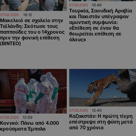
15:46
07.08.2026
Τουρκία, Σαουδική Αραβία
16:12
07.08.2026
και Πακιστάν υπέγραψαν
Μακελειό σε σχολείο στην
αμυντική συμφωνία:
Ταϊλάνδη: Σκότωσε τους
«Επίθεση σε έναν θα
παππούδες του ο 14χρονος
θεωρείται επίθεση σε
πριν την φονική επίθεση
όλους»
(ΒΙΝΤΕΟ)
12:40
07.08.2026
Καζακστάν: Η πρώτη τίγρη
12:59
07.08.2026
επέστρεψε στη φύση μετά
Κονγκό: Πάνω από 4.000
από 70 χρόνια
κρούσματα Έμπολα