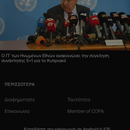
Ο ΓΓ των Ηνωμένων Εθνών ανακοινώνει την σύγκληση
συνάντησης 5+1 για το Κυπριακό
ΠΕΡΙΣΣΟΤΕΡΑ
Διαφημιστείτε
Ταυτότητα
Επικοινωνία
Member of COPA
Κατεβάστε την εφαρμογή σε Android ή iOS.