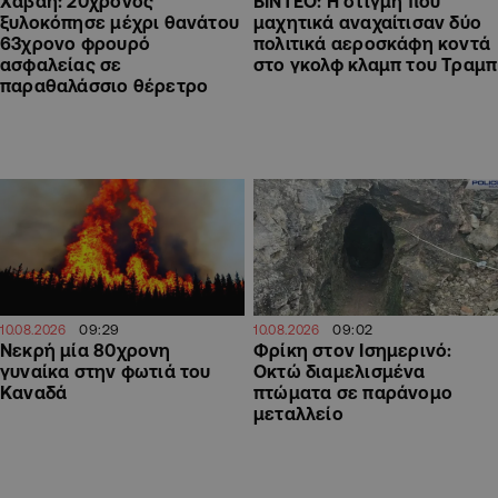
Χαβάη: 20χρονος
ΒΙΝΤΕΟ: Η στιγμή που
ξυλοκόπησε μέχρι θανάτου
μαχητικά αναχαίτισαν δύο
63χρονο φρουρό
πολιτικά αεροσκάφη κοντά
ασφαλείας σε
στο γκολφ κλαμπ του Τραμπ
παραθαλάσσιο θέρετρο
09:29
09:02
10.08.2026
10.08.2026
Νεκρή μία 80χρονη
Φρίκη στον Ισημερινό:
γυναίκα στην φωτιά του
Οκτώ διαμελισμένα
Καναδά
πτώματα σε παράνομο
μεταλλείο