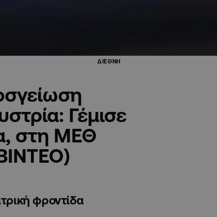
ΔΙΕΘΝΗ
οσγείωση
στρία: Γέμισε
α, στη ΜΕΘ
ΒΙΝΤΕΟ)
ατρική φροντίδα