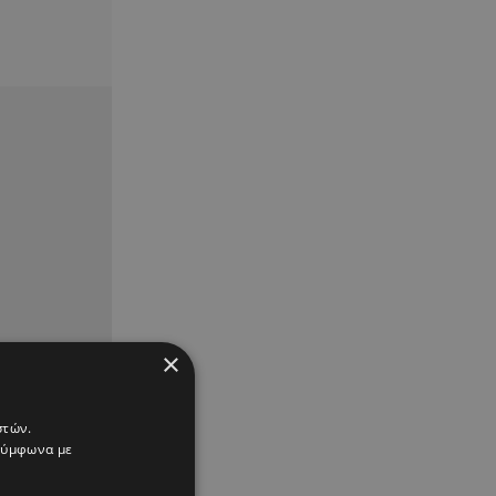
×
στών.
 σύμφωνα με