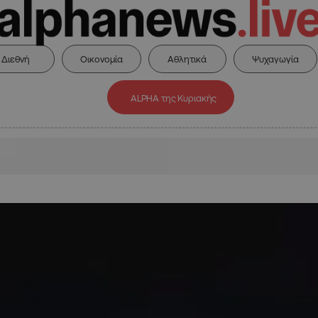
Διεθνή
Οικονομία
Αθλητικά
Ψυχαγωγία
ALPHA της Κυριακής