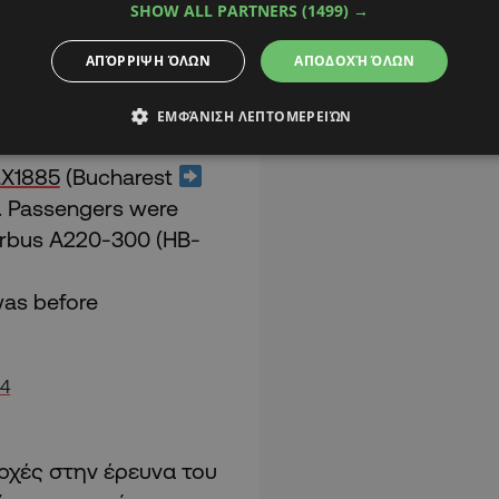
SHOW ALL PARTNERS
(1499) →
ΑΠΌΡΡΙΨΗ ΌΛΩΝ
ΑΠΟΔΟΧΉ ΌΛΩΝ
ΕΜΦΆΝΙΣΗ ΛΕΠΤΟΜΕΡΕΙΏΝ
LX1885
(Bucharest
. Passengers were
Airbus A220-300 (HB-
was before
24
αρχές στην έρευνα του