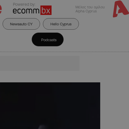
Powered by:
Μέλος του ομίλου
Alpha Cyprus
Newsauto CY
Hello Cyprus
Podcasts