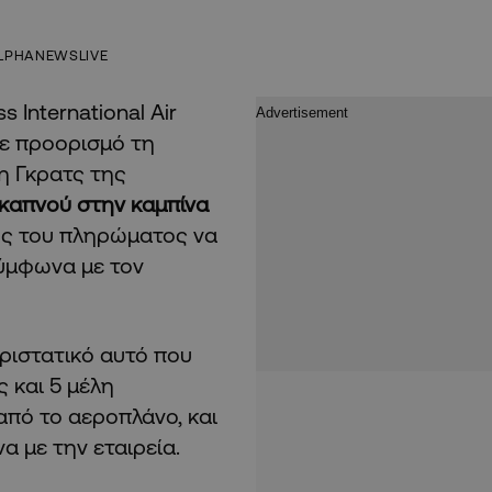
LPHANEWSLIVE
 International Air
με προορισμό τη
η Γκρατς της
καπνού στην καμπίνα
λος του πληρώματος να
σύμφωνα με τον
ριστατικό αυτό που
 και 5 μέλη
πό το αεροπλάνο, και
 με την εταιρεία.