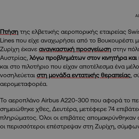
A
Πτήση
της ελβετικής αεροπορικής εταιρείας Swiss
Lines που είχε αναχωρήσει από το Βουκουρέστι 
Ζυρίχη έκανε
αναγκαστική προσγείωση
στην πόλ
Αυστρίας,
λόγω προβλημάτων στον κινητήρα και 
και στο πιλοτήριο που είχαν αποτέλεσμα ένα μέ
νοσηλεύεται
στη μονάδα εντατικής θεραπείας
, 
αερομεταφορέα.
Το αεροπλάνο Airbus A220-300 που αφορά το πε
σημειώθηκε χθες, Δευτέρα, μετέφερε 74 επιβάτες
πληρώματος. Όλοι οι επιβάτες απομακρύνθηκαν α
οι περισσότεροι επέστρεψαν στη Ζυρίχη, σύμφωνα