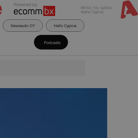
Powered by:
Μέλος του ομίλου
Alpha Cyprus
Newsauto CY
Hello Cyprus
Podcasts