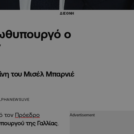
ΔΙΕΘΝΗ
ρωθυπουργό ο
ν
ίνη του Μισέλ Μπαρνιέ
LPHANEWSLIVE
ό τον
Πρόεδρο
πουργού της Γαλλίας
.