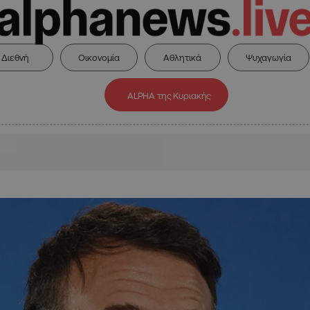
Διεθνή
Οικονομία
Αθλητικά
Ψυχαγωγία
ALPHA της Κυριακής