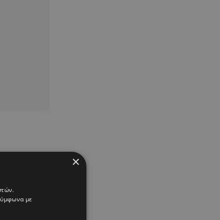
×
στών.
 σύμφωνα με