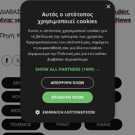
×
ΔΙΑΒΑΣΤΕ ΕΠΙΣΗΣ:
Ιρανική επίθεση στο Κουβέιτ,
Αυτός ο ιστότοπος
ένας νεκρός και πολλοί τραυματίες | AlphaNews
χρησιμοποιεί cookies
Αυτός ο ιστότοπος χρησιμοποιεί cookies για
Πηγή: ΚΥΠΕ
τη βελτίωση της εμπειρίας των χρηστών.
Χρησιμοποιώντας τον ιστότοπό μας, παρέχετε
τη συγκατάθεσή σας για όλα τα cookies
σύμφωνα με την Πολιτική μας για τα cookies.
Διαβάστε περισσότερα
Alpha Podcasts
SHOW ALL PARTNERS
(1499) →
ΑΠΌΡΡΙΨΗ ΌΛΩΝ
ΔΙΕΘΝΗ
ΕΚΕΧΕΙΡΙΑ
ΙΣΡΑΗΛ
ΚΟΛΠΟΣ
ΚΟΣΜΟΣ
ΛΙΒΑΝΟΣ
ΑΠΟΔΟΧΉ ΌΛΩΝ
ΜΕΣΗ ΑΝΑΤΟΛΗ
ΝΕΤΑΝΙΑΧΟΥ
ΕΜΦΆΝΙΣΗ ΛΕΠΤΟΜΕΡΕΙΏΝ
ΠΟΛΕΜΟΣ
ΤΡΑΜΠ
ΧΑΜΑΣ