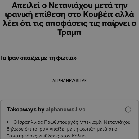
Απειλεί ο Νετανιάχου μετά την
ιρανική επίθεση στο Κουβέιτ αλλά
λέει ότι τις αποφάσεις τις παίρνει ο
Τραμπ
Το Ιράν «παίζει με τη φωτιά»
ALPHANEWSLIVE
Takeaways by
alphanews.live
Ο Ισραηλινός Πρωθυπουργός Μπενιαμίν Νετανιάχου
δήλωσε ότι το Ιράν «παίζει με τη φωτιά» μετά από
θανατηφόρες επιθέσεις στον Κόλπο.