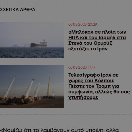
ΣΧΕΤΙΚΑ ΑΡΘΡΑ
06.08.2026 20:29
«Μπλόκο» σε πλοία των
ΗΠΑ και του Ισραήλ στα
Στενά του Ορμούζ
εξετάζει το Ιράν
06.08.2026 17:17
Τελεσίγραφο Ιράν σε
χώρες του Κόλπου:
Πιέστε τον Τραμπ για
συμφωνία, αλλιώς θα σας
χτυπήσουμε
«Νομίζω ότι το λαμβάνουν αυτό υπόψη, αλλά