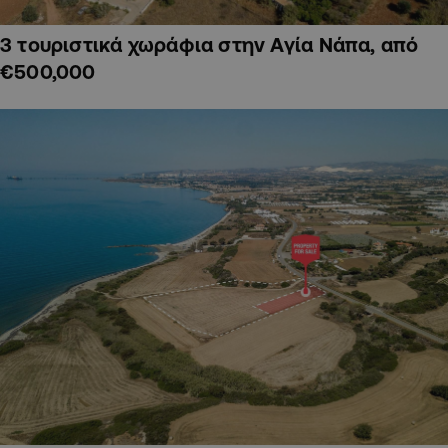
3 τουριστικά χωράφια στην Αγία Νάπα, από
€500,000