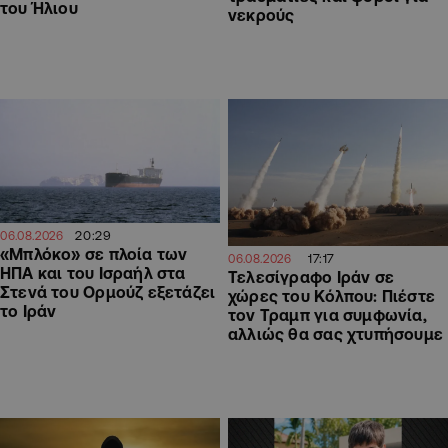
του Ήλιου
νεκρούς
20:29
06.08.2026
«Μπλόκο» σε πλοία των
17:17
06.08.2026
ΗΠΑ και του Ισραήλ στα
Τελεσίγραφο Ιράν σε
Στενά του Ορμούζ εξετάζει
χώρες του Κόλπου: Πιέστε
το Ιράν
τον Τραμπ για συμφωνία,
αλλιώς θα σας χτυπήσουμε