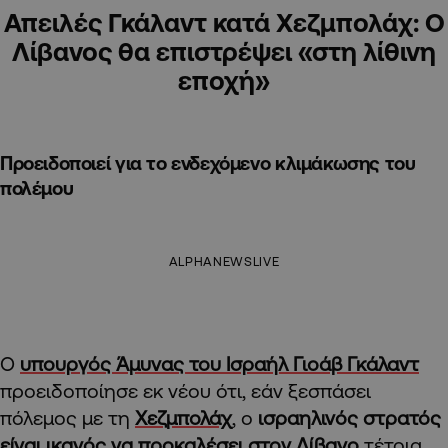
Απειλές Γκάλαντ κατά Χεζμπολάχ: Ο
Λίβανος θα επιστρέψει «στη λίθινη
εποχή»
Προειδοποιεί για το ενδεχόμενο κλιμάκωσης του
πολέμου
ALPHANEWSLIVE
Ο
υπουργός Άμυνας του Ισραήλ Γιοάβ Γκάλαντ
προειδοποίησε εκ νέου ότι, εάν ξεσπάσει
πόλεμος με τη
Χεζμπολάχ
, ο
ισραηλινός στρατός
είναι ικανός να προκαλέσει στον Λίβανο
τέτοια