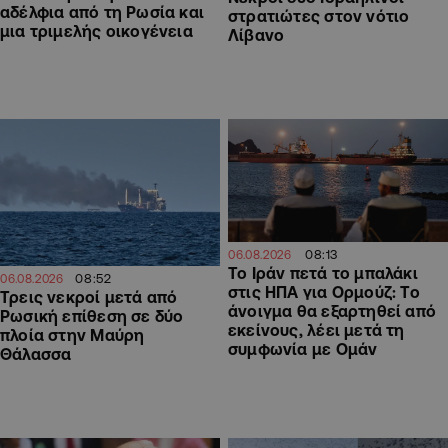
αδέλφια από τη Ρωσία και
στρατιώτες στον νότιο
μια τριμελής οικογένεια
Λίβανο
08:13
06.08.2026
Το Ιράν πετά το μπαλάκι
08:52
06.08.2026
στις ΗΠΑ για Ορμούζ: Το
Τρεις νεκροί μετά από
άνοιγμα θα εξαρτηθεί από
Ρωσική επίθεση σε δύο
εκείνους, λέει μετά τη
πλοία στην Μαύρη
συμφωνία με Ομάν
Θάλασσα