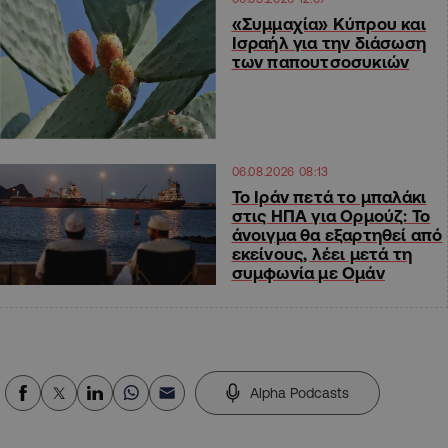
«Συμμαχία» Κύπρου και
Ισραήλ για την διάσωση
των παπουτσοσυκιών
06.08.2026 08:13
Το Ιράν πετά το μπαλάκι
στις ΗΠΑ για Ορμούζ: Το
άνοιγμα θα εξαρτηθεί από
εκείνους, λέει μετά τη
συμφωνία με Ομάν
Alpha Podcasts