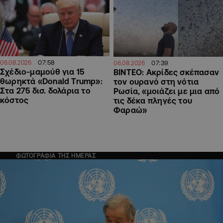
07:58
07:39
06.08.2026
06.08.2026
Σχέδιο-μαμούθ για 15
ΒΙΝΤΕΟ: Ακρίδες σκέπασαν
θωρηκτά «Donald Trump»:
τον ουρανό στη νότια
Στα 275 δισ. δολάρια το
Ρωσία, «μοιάζει με μια από
κόστος
τις δέκα πληγές του
Φαραώ»
ΦΩΤΟΓΡΑΦΙΑ ΤΗΣ ΗΜΕΡΑΣ