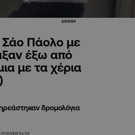
ΔΙΕΘΝΗ
 Σάο Πάολο με
αξαν έξω από
ια με τα χέρια
)
πηρεάστηκαν δρομολόγια
LPHANEWSLIVE