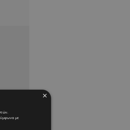
×
στών.
 σύμφωνα με