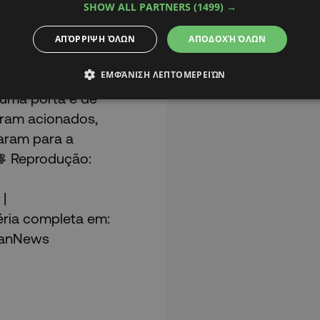
SHOW ALL PARTNERS
(1499) →
l de São Paulo. De
va sinais de
ΑΠΌΡΡΙΨΗ ΌΛΩΝ
ΑΠΟΔΟΧΉ ΌΛΩΝ
 foi retirado da
ΕΜΦΆΝΙΣΗ ΛΕΠΤΟΜΕΡΕΙΏΝ
 ele desferiu
 uma porta e de
oram acionados,
aram para a
Reprodução:
 |
éria completa em:
PanNews