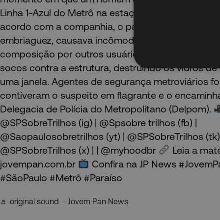
Linha 1-Azul do Metrô na estação Paraíso, zona su
acordo com a companhia, o passageiro apresenta
embriaguez, causava incômodos dentro do vagão e
composição por outros usuários. Já na plataforma,
socos contra a estrutura, destruindo os vidros de
uma janela. Agentes de segurança metroviários f
contiveram o suspeito em flagrante e o encaminh
Delegacia de Polícia do Metropolitano (Delpom).
@SPSobreTrilhos (ig) | @Spsobre trilhos (fb) |
@Saopaulosobretrilhos (yt) | @SPSobreTrilhos (tk)
@SPSobreTrilhos (x) | | @myhoodbr
Leia a mat
jovempan.com.br
Confira na JP News #Jovem
#SãoPaulo #Metrô #Paraíso
♬ original sound – Jovem Pan News