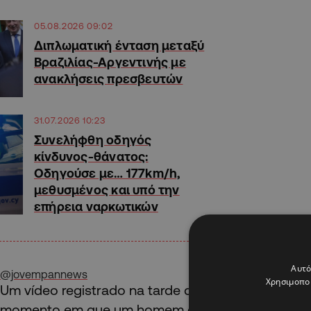
05.08.2026 09:02
Διπλωματική ένταση μεταξύ
Βραζιλίας-Αργεντινής με
ανακλήσεις πρεσβευτών
31.07.2026 10:23
Συνελήφθη οδηγός
κίνδυνος-θάνατος:
Οδηγούσε με… 177km/h,
μεθυσμένος και υπό την
επήρεια ναρκωτικών
Αυτό
@jovempannews
Χρησιμοποι
Um vídeo registrado na tarde deste sábado (30) 
momento em que um homem quebra os vidros de