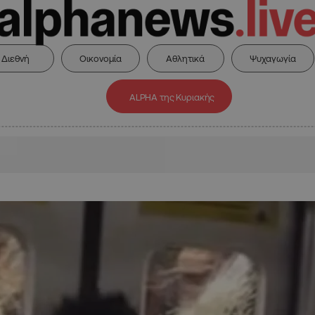
Διεθνή
Οικονομία
Αθλητικά
Ψυχαγωγία
ALPHA της Κυριακής