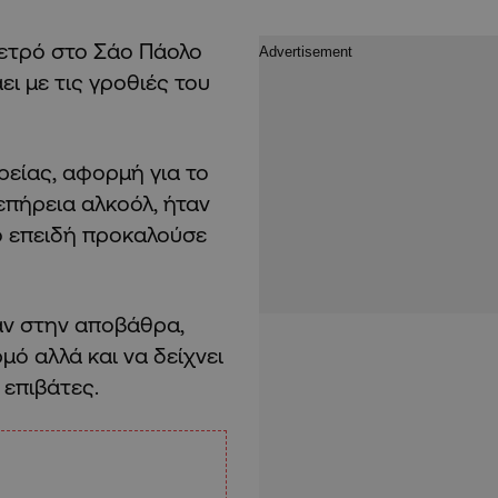
ετρό στο Σάο Πάολο
ι με τις γροθιές του
ρείας, αφορμή για το
επήρεια αλκοόλ, ήταν
μό επειδή προκαλούσε
αν στην αποβάθρα,
μό αλλά και να δείχνει
 επιβάτες.