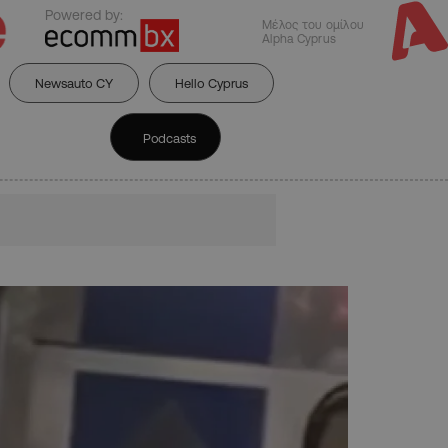
Powered by:
Μέλος του ομίλου
Alpha Cyprus
Newsauto CY
Hello Cyprus
Podcasts