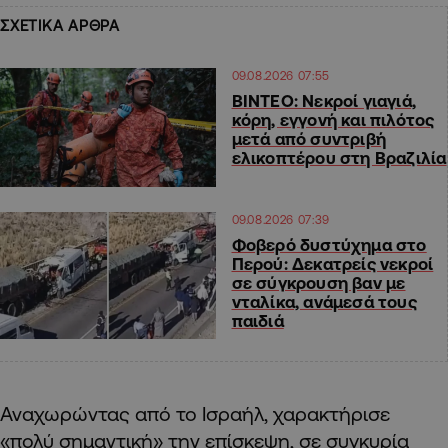
ΣΧΕΤΙΚΑ ΑΡΘΡΑ
09.08.2026 07:55
ΒΙΝΤΕΟ: Νεκροί γιαγιά,
κόρη, εγγονή και πιλότος
μετά από συντριβή
ελικοπτέρου στη Βραζιλία
09.08.2026 07:39
Φοβερό δυστύχημα στο
Περού: Δεκατρείς νεκροί
σε σύγκρουση βαν με
νταλίκα, ανάμεσά τους
παιδιά
Αναχωρώντας από το Ισραήλ, χαρακτήρισε
«πολύ σημαντική» την επίσκεψη, σε συγκυρία