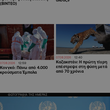
όλους»
(ΒΙΝΤΕΟ)
12:40
07.08.2026
Καζακστάν: Η πρώτη τίγρη
12:59
07.08.2026
επέστρεψε στη φύση μετά
Κονγκό: Πάνω από 4.000
από 70 χρόνια
κρούσματα Έμπολα
ΦΩΤΟΓΡΑΦΙΑ ΤΗΣ ΗΜΕΡΑΣ