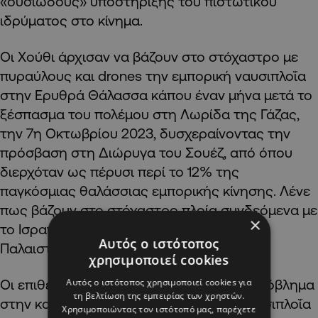
«ουσιώδους» υποστήριξης του πιστωτικού
ιδρύματος στο κίνημα.
Οι Χούθι άρχισαν να βάζουν στο στόχαστρο με
πυραύλους και drones την εμπορική ναυσιπλοΐα
στην Ερυθρά Θάλασσα κάπου έναν μήνα μετά το
ξέσπασμα του πολέμου στη Λωρίδα της Γάζας,
την 7η Οκτωβρίου 2023, δυσχεραίνοντας την
πρόσβαση στη Διώρυγα του Σουέζ, από όπου
διερχόταν ως πέρυσι περί το 12% της
παγκόσμιας θαλάσσιας εμπορικής κίνησης. Λένε
πως βάζουν στο στόχαστρο πλοία συνδεόμενα με
×
το Ισραήλ, σε ένδειξη αλληλεγγύης στους
Αυτός ο ιστότοπος
Παλαιστίνιους.
χρησιμοποιεί cookies
Αυτός ο ιστότοπος χρησιμοποιεί cookies για
Οι επιθέσεις τους προκάλεσαν μεγάλο πρόβλημα
τη βελτίωση της εμπειρίας των χρηστών.
στην καίριας σημασίας για τη διεθνή ναυσιπλοΐα
Χρησιμοποιώντας τον ιστότοπό μας, παρέχετε