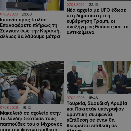
22:15
07.08.2026
Νέα αρχεία με UFO έδωσε
23:03
07.08.2026
στη δημοσιότητα η
Ισπανία προς Ιταλία:
κυβέρνηση Τραμπ, οι
Επαναφέρετε πλήρως τη
ανεξήγητες θεάσεις και τα
Σένγκεν έως την Κυριακή,
αντικείμενα
αλλιώς θα λάβουμε μέτρα
15:46
07.08.2026
Τουρκία, Σαουδική Αραβία
16:12
07.08.2026
και Πακιστάν υπέγραψαν
Μακελειό σε σχολείο στην
αμυντική συμφωνία:
Ταϊλάνδη: Σκότωσε τους
«Επίθεση σε έναν θα
παππούδες του ο 14χρονος
θεωρείται επίθεση σε
πριν την φονική επίθεση