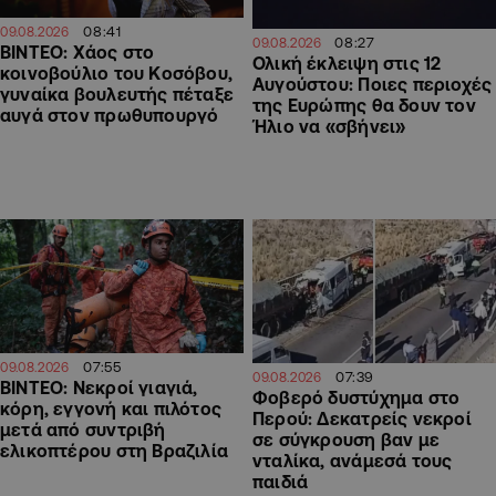
08:41
09.08.2026
08:27
09.08.2026
ΒΙΝΤΕΟ: Χάος στο
Ολική έκλειψη στις 12
κοινοβούλιο του Κοσόβου,
Αυγούστου: Ποιες περιοχές
γυναίκα βουλευτής πέταξε
της Ευρώπης θα δουν τον
αυγά στον πρωθυπουργό
Ήλιο να «σβήνει»
07:55
09.08.2026
07:39
09.08.2026
ΒΙΝΤΕΟ: Νεκροί γιαγιά,
Φοβερό δυστύχημα στο
κόρη, εγγονή και πιλότος
Περού: Δεκατρείς νεκροί
μετά από συντριβή
σε σύγκρουση βαν με
ελικοπτέρου στη Βραζιλία
νταλίκα, ανάμεσά τους
παιδιά