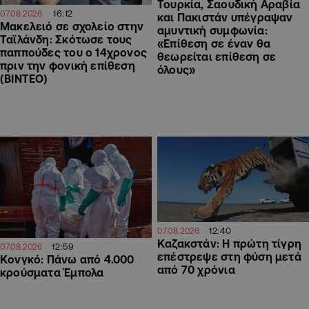
Τουρκία, Σαουδική Αραβία
16:12
07.08.2026
και Πακιστάν υπέγραψαν
Μακελειό σε σχολείο στην
αμυντική συμφωνία:
Ταϊλάνδη: Σκότωσε τους
«Επίθεση σε έναν θα
παππούδες του ο 14χρονος
θεωρείται επίθεση σε
πριν την φονική επίθεση
όλους»
(ΒΙΝΤΕΟ)
12:40
07.08.2026
Καζακστάν: Η πρώτη τίγρη
12:59
07.08.2026
επέστρεψε στη φύση μετά
Κονγκό: Πάνω από 4.000
από 70 χρόνια
κρούσματα Έμπολα