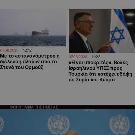
12:12
07.08.2026
Με το «σταγονόμετρο» η
11:23
07.08.2026
διέλευση πλοίων από το
«Είναι υποκριτές»: Βολές
Στενό του Ορμούζ
Ισραηλινού ΥΠΕΞ προς
Τουρκία ότι κατέχει εδάφη
σε Συρία και Κύπρο
ΦΩΤΟΓΡΑΦΙΑ ΤΗΣ ΗΜΕΡΑΣ