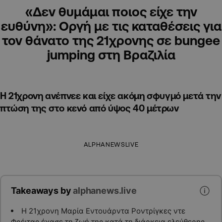
«Δεν θυμάμαι ποιος είχε την
ευθύνη»: Οργή με τις καταθέσεις για
τον θάνατο της 21χρονης σε bungee
jumping στη Βραζιλία
Η 21χρονη ανέπνεε και είχε ακόμη σφυγμό μετά την
πτώση της στο κενό από ύψος 40 μέτρων
ALPHANEWSLIVE
Takeaways by
alphanews.live
Η 21χρονη Μαρία Εντουάρντα Ροντρίγκες ντε
Φρέιτας έχασε τη ζωή της κατά τη διάρκεια ελεύθερης