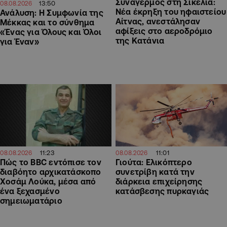
Συναγερμός στη Σικελία:
13:50
08.08.2026
Νέα έκρηξη του ηφαιστείου
Ανάλυση: Η Συμφωνία της
Αίτνας, ανεστάλησαν
Μέκκας και το σύνθημα
αφίξεις στο αεροδρόμιο
«Ένας για Όλους και Όλοι
της Κατάνια
για Έναν»
11:23
11:01
08.08.2026
08.08.2026
Πώς το BBC εντόπισε τον
Γιούτα: Ελικόπτερο
διαβόητο αρχικατάσκοπο
συνετρίβη κατά την
Χοσάμ Λούκα, μέσα από
διάρκεια επιχείρησης
ένα ξεχασμένο
κατάσβεσης πυρκαγιάς
σημειωματάριο