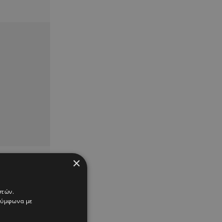
×
στών.
 σύμφωνα με