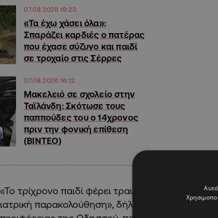
07.08.2026 19:23
«Τα έχω χάσει όλα»:
Σπαράζει καρδιές ο πατέρας
που έχασε σύζυγο και παιδί
σε τροχαίο στις Σέρρες
07.08.2026 16:12
Μακελειό σε σχολείο στην
Ταϊλάνδη: Σκότωσε τους
παππούδες του ο 14χρονος
πριν την φονική επίθεση
(ΒΙΝΤΕΟ)
Αυτό
«Το τρίχρονο παιδί φέρει τραύματα στη γάμπα κα
Χρησιμοποι
ιατρική παρακολούθηση», δήλωσε ο Όλεχ Κιπέρ,
περιφέρειας της Οδησσού, προσθέτοντας ότι απ