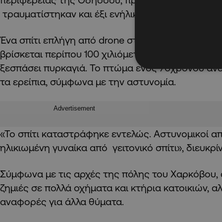
τραυματίστηκαν και έξι ενήλικες.
Ένα σπίτι επλήγη από drone στο χωριό Βελίκιι Μ
βρίσκεται περίπου 100 χιλιόμετρα από το Χάρκοβ
ξεσπάσει πυρκαγιά. Το πτώμα ενός 76χρονου ά
τα ερείπια, σύμφωνα με την αστυνομία.
Advertisement
«Το σπίτι καταστράφηκε εντελώς. Αστυνομικοί α
ηλικιωμένη γυναίκα από γειτονικό σπίτι», διευκρίν
Σύμφωνα με τις αρχές της πόλης του Χαρκόβου,
ζημιές σε πολλά οχήματα και κτήρια κατοικιών, 
αναφορές για άλλα θύματα.