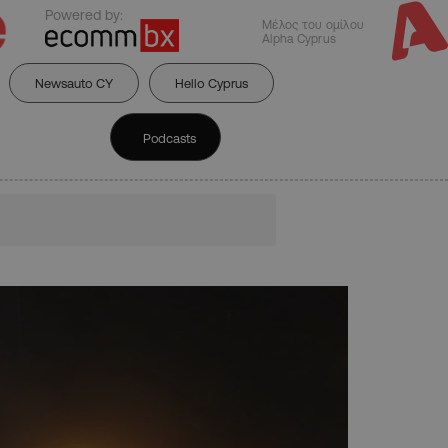
Powered by:
Μέλος του ομίλου
Alpha Cyprus
Newsauto CY
Hello Cyprus
Podcasts