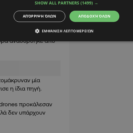
SHOW ALL PARTNERS
(1499) →
ΑΠΌΡΡΙΨΗ ΌΛΩΝ
ΑΠΟΔΟΧΉ ΌΛΩΝ
πουρλκούκ, το οποίο
ΕΜΦΆΝΙΣΗ ΛΕΠΤΟΜΕΡΕΙΏΝ
ο, με αποτέλεσμα να
νδρα ανασύρθηκε από
πομάκρυναν μία
ισε η ίδια πηγή.
 drones προκάλεσαν
αλλά δεν υπάρχουν