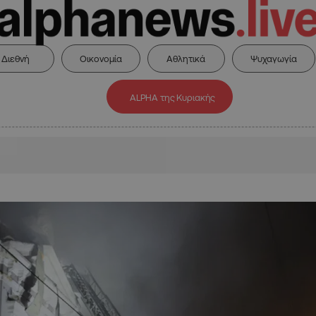
Διεθνή
Οικονομία
Αθλητικά
Ψυχαγωγία
ALPHA της Κυριακής