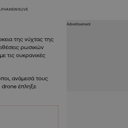
LPHANEWSLIVE
κεια της νύχτας της
πιθέσεις ρωσικών
ε τις ουκρανικές
ποι, ανάμεσά τους
ό drone έπληξε