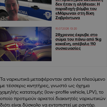
δεν ήταν η αλήθεια»: Η
παραδοχή-βόμβα του
«Μάρωνα» στη δίκη
Ζαβράντωνα
15.07.2026 13:20
28χρονος έκρυβε στο
σώμα του πάνω από 1kg
κοκαΐνη, απέβαλε 110
συσκευασίες
Τα ναρκωτικά μεταφέρονταν από ένα πλεούμενο
με τέσσερις κινητήρες, γνωστό ως όχημα
χαμηλής κατατομής (low-profile vehicle, LPV), το
οποίο προτιμούν αρκετοί διακινητές ναρκωτικών
διότι είναι δύσκολο να εντοπιστεί με ραντάρ.