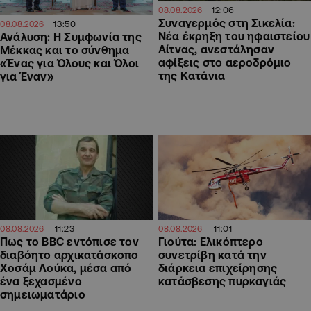
12:06
08.08.2026
Συναγερμός στη Σικελία:
13:50
08.08.2026
Νέα έκρηξη του ηφαιστείου
Ανάλυση: Η Συμφωνία της
Αίτνας, ανεστάλησαν
Μέκκας και το σύνθημα
αφίξεις στο αεροδρόμιο
«Ένας για Όλους και Όλοι
της Κατάνια
για Έναν»
11:23
11:01
08.08.2026
08.08.2026
Πως το BBC εντόπισε τον
Γιούτα: Ελικόπτερο
διαβόητο αρχικατάσκοπο
συνετρίβη κατά την
Χοσάμ Λούκα, μέσα από
διάρκεια επιχείρησης
ένα ξεχασμένο
κατάσβεσης πυρκαγιάς
σημειωματάριο