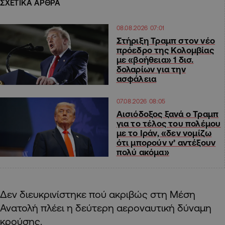
ΣΧΕΤΙΚΑ ΑΡΘΡΑ
08.08.2026 07:01
Στήριξη Τραμπ στον νέο
πρόεδρο της Κολομβίας
με «βοήθεια» 1 δισ.
δολαρίων για την
ασφάλεια
07.08.2026 08:05
Αισιόδοξος ξανά ο Τραμπ
για το τέλος του πολέμου
με το Ιράν, «δεν νομίζω
ότι μπορούν ν’ αντέξουν
πολύ ακόμα»
Δεν διευκρινίστηκε πού ακριβώς στη Μέση
Ανατολή πλέει η δεύτερη αεροναυτική δύναμη
κρούσης.