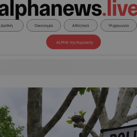
Διεθνή
Οικονομία
Αθλητικά
Ψυχαγωγία
ALPHA της Κυριακής