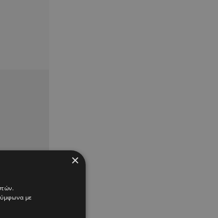
×
στών.
 σύμφωνα με