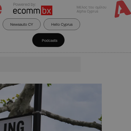
Powered by:
Μέλος του ομίλου
Alpha Cyprus
Newsauto CY
Hello Cyprus
Podcasts