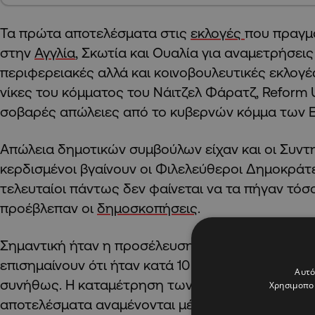
Τα πρώτα αποτελέσματα στις
εκλογές
που πραγμ
στην
Αγγλία
, Σκωτία και Ουαλία για αναμετρήσεις
περιφερειακές αλλά και κοινοβουλευτικές εκλογέ
νίκες του κόμματος του Νάιτζελ Φάρατζ, Reform 
σοβαρές απώλειες από το κυβερνών κόμμα των 
Απώλεια δημοτικών συμβούλων είχαν και οι Συν
κερδισμένοι βγαίνουν οι Φιλελεύθεροι Δημοκράτες
τελευταίοι πάντως δεν φαίνεται να τα πήγαν τόσ
προέβλεπαν οι
δημοσκοπήσεις
.
Σημαντική ήταν η προσέλευση των
ψηφοφόρων
επισημαίνουν ότι ήταν κατά 10 ποσοστιαίας μονά
Αυτό
συνήθως. Η καταμέτρηση των ψήφων συνεχίζεται
Χρησιμοποι
αποτελέσματα αναμένονται μέσα στην ημέρα.