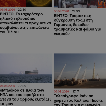
22:30
06.08.2026
21:03
06.08.2026
ΒΙΝΤΕΟ: Το ισχυρότερο
ΒΙΝΤΕΟ: Τρομακτική
ηλιακό τηλεσκόπιο
σύγκρουση τραμ στη
αποκαλύπτει τι πραγματικά
Γερμανία, δεκάδες
συμβαίνει στην επιφάνεια
τραυματίες και φόβοι για
του Ήλιου
νεκρούς
20:29
06.08.2026
«Μπλόκο» σε πλοία των
17:17
06.08.2026
ΗΠΑ και του Ισραήλ στα
Τελεσίγραφο Ιράν σε
Στενά του Ορμούζ εξετάζει
χώρες του Κόλπου: Πιέστε
το Ιράν
τον Τραμπ για συμφωνία,