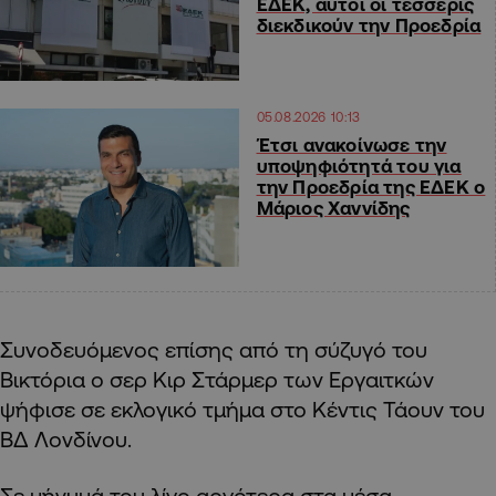
ΕΔΕΚ, αυτοί οι τέσσερις
διεκδικούν την Προεδρία
05.08.2026 10:13
Έτσι ανακοίνωσε την
υποψηφιότητά του για
την Προεδρία της ΕΔΕΚ ο
Μάριος Χαννίδης
Συνοδευόμενος επίσης από τη σύζυγό του
Βικτόρια ο σερ Κιρ Στάρμερ των Εργαιτκών
ψήφισε σε εκλογικό τμήμα στο Κέντις Τάουν του
ΒΔ Λονδίνου.
Σε μήνυμά του λίγο αργότερα στα μέσα