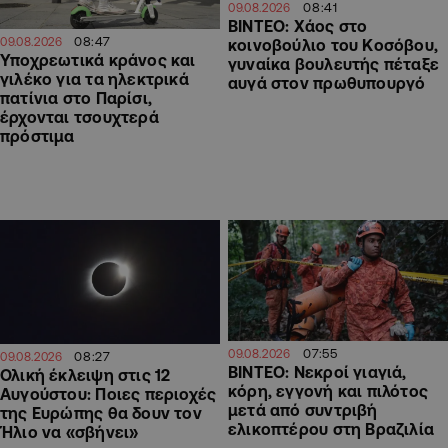
08:41
09.08.2026
ΒΙΝΤΕΟ: Χάος στο
08:47
09.08.2026
κοινοβούλιο του Κοσόβου,
Υποχρεωτικά κράνος και
γυναίκα βουλευτής πέταξε
γιλέκο για τα ηλεκτρικά
αυγά στον πρωθυπουργό
πατίνια στο Παρίσι,
έρχονται τσουχτερά
πρόστιμα
07:55
09.08.2026
08:27
09.08.2026
ΒΙΝΤΕΟ: Νεκροί γιαγιά,
Ολική έκλειψη στις 12
κόρη, εγγονή και πιλότος
Αυγούστου: Ποιες περιοχές
μετά από συντριβή
της Ευρώπης θα δουν τον
ελικοπτέρου στη Βραζιλία
Ήλιο να «σβήνει»