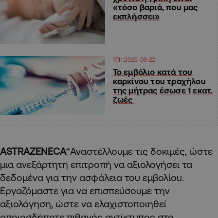
«τόσο βαριά, που μας
εκπλήσσει»
17.11.2025 09:22
Το εμβόλιο κατά του
καρκίνου του τραχήλου
της μήτρας έσωσε 1 εκατ.
ζωές
ASTRAZENECA
“Αναστέλλουμε τις δοκιμές, ώστε
μια ανεξάρτητη επιτροπή να αξιολογήσει τα
δεδομένα για την ασφάλεια του εμβολίου.
Εργαζόμαστε για να επισπεύσουμε την
αξιολόγηση, ώστε να ελαχιστοποιηθεί
οποιοσδήποτε πιθανός αντίκτυπος στο