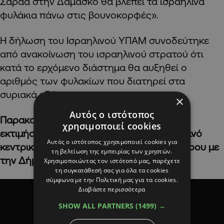
Σάραα στην Δαμασκό θα βλέπει τα ισραηλινά
φυλάκια πάνω στις βουνοκορφές».
Η δήλωση του Ισραηλινού ΥΠΑΜ συνοδεύτηκε
από ανακοίνωση του ισραηλινού στρατού ότι
κατά το ερχόμενο διάστημα θα αυξηθεί ο
αριθμός των φυλακίων που διατηρεί στα
συριακά εδάφη.
×
Αυτός ο ιστότοπος
Παρακολουθήστε τις πληροφορίες και τις
χρησιμοποιεί cookies
εκτιμήσεις του Γαβριήλ Χαρίτου στο αποψινό
Αυτός ο ιστότοπος χρησιμοποιεί cookies για
κεντρικό δελτίο ειδήσεων του ALPHA Κύπρου με
τη βελτίωση της εμπειρίας των χρηστών.
την Δήμητρα Μακρυγιάννη
Χρησιμοποιώντας τον ιστότοπό μας, παρέχετε
τη συγκατάθεσή σας για όλα τα cookies
σύμφωνα με την Πολιτική μας για τα cookies.
Διαβάστε περισσότερα
SHOW ALL PARTNERS
(1499) →