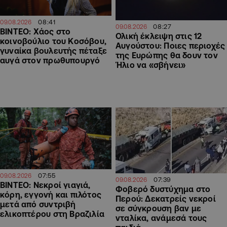
08:41
09.08.2026
08:27
09.08.2026
ΒΙΝΤΕΟ: Χάος στο
Ολική έκλειψη στις 12
κοινοβούλιο του Κοσόβου,
Αυγούστου: Ποιες περιοχές
γυναίκα βουλευτής πέταξε
της Ευρώπης θα δουν τον
αυγά στον πρωθυπουργό
Ήλιο να «σβήνει»
07:55
09.08.2026
07:39
09.08.2026
ΒΙΝΤΕΟ: Νεκροί γιαγιά,
Φοβερό δυστύχημα στο
κόρη, εγγονή και πιλότος
Περού: Δεκατρείς νεκροί
μετά από συντριβή
σε σύγκρουση βαν με
ελικοπτέρου στη Βραζιλία
νταλίκα, ανάμεσά τους