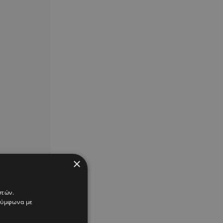
×
στών.
 σύμφωνα με