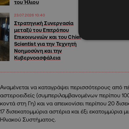
του Ήλιου
23.07.2026 10:40
Στρατηγική Συνεργασία
μεταξύ του Επιτρόπου
Επικοινωνιών και του Chief
Scientist για την Τεχνητή
Νοημοσύνη και την
Κυβερνοασφάλεια
Αναμένεται να καταγράψει περισσότερους από π
αστεροειδείς (συμπεριλαμβανομένων περίπου 100
κοντά στη Γη) και να απεικονίσει περίπου 20 δισ
17 δισεκατομμύρια αστέρια και έξι εκατομμύρια 
Ηλιακού Συστήματος.