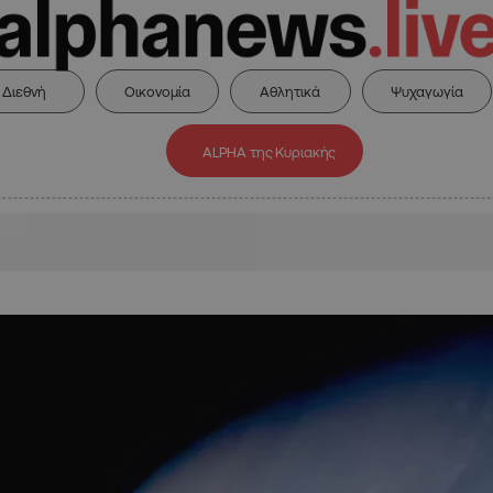
Διεθνή
Οικονομία
Αθλητικά
Ψυχαγωγία
ALPHA της Κυριακής