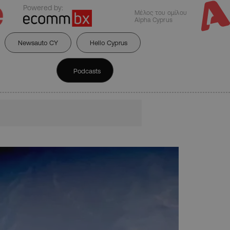
Powered by:
Μέλος του ομίλου
Alpha Cyprus
Newsauto CY
Hello Cyprus
Podcasts