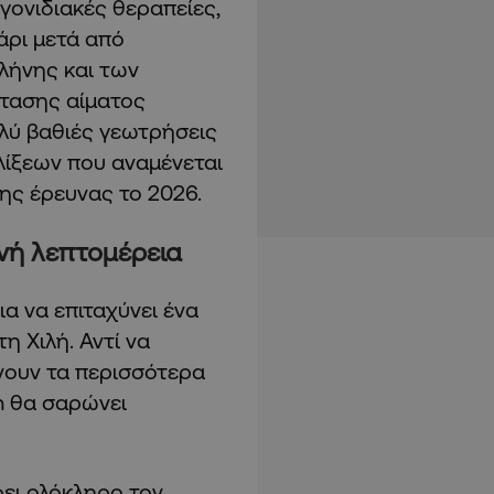
γονιδιακές θεραπείες,
ρι μετά από
λήνης και των
τασης αίματος
ολύ βαθιές γεωτρήσεις
λίξεων που αναμένεται
ης έρευνας το 2026.
ή λεπτομέρεια
α να επιταχύνει ένα
 Χιλή. Αντί να
άνουν τα περισσότερα
n θα σαρώνει
φει ολόκληρο τον