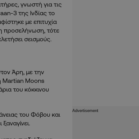
τήρες, γνωστή για τις
an-3 της Ινδίας το
φίστηκε με επιτυχία
 η προσελήνωση, τότε
ελετήσει σεισμούς.
τον Άρη, με την
ή Martian Moons
άρια του κόκκινου
άνειας του Φόβου και
 ξαναγίνει.