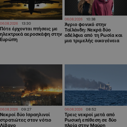
10:38
06.08.2026
13:30
06.08.2026
Άγριο φονικό στην
Πότε έρχονται πτήσεις με
Ταϊλάνδη: Νεκρά δύο
ηλεκτρικά αεροσκάφη στην
αδέλφια από τη Ρωσία και
Ευρώπη
μια τριμελής οικογένεια
09:27
08:52
06.08.2026
06.08.2026
Νεκροί δύο Ισραηλινοί
Τρεις νεκροί μετά από
στρατιώτες στον νότιο
Ρωσική επίθεση σε δύο
Λίβανο
πλοία στην Μαύρη