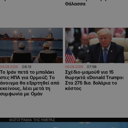
Θάλασσα
08:13
07:58
06.08.2026
06.08.2026
Το Ιράν πετά το μπαλάκι
Σχέδιο-μαμούθ για 15
στις ΗΠΑ για Ορμούζ: Το
θωρηκτά «Donald Trump»:
άνοιγμα θα εξαρτηθεί από
Στα 275 δισ. δολάρια το
εκείνους, λέει μετά τη
κόστος
συμφωνία με Ομάν
ΦΩΤΟΓΡΑΦΙΑ ΤΗΣ ΗΜΕΡΑΣ