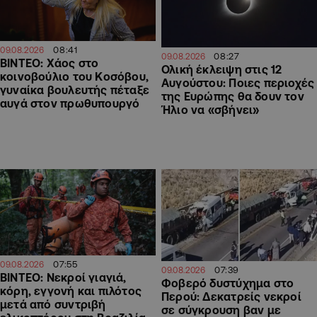
08:41
09.08.2026
08:27
09.08.2026
ΒΙΝΤΕΟ: Χάος στο
Ολική έκλειψη στις 12
κοινοβούλιο του Κοσόβου,
Αυγούστου: Ποιες περιοχές
γυναίκα βουλευτής πέταξε
της Ευρώπης θα δουν τον
αυγά στον πρωθυπουργό
Ήλιο να «σβήνει»
07:55
09.08.2026
07:39
09.08.2026
ΒΙΝΤΕΟ: Νεκροί γιαγιά,
Φοβερό δυστύχημα στο
κόρη, εγγονή και πιλότος
Περού: Δεκατρείς νεκροί
μετά από συντριβή
σε σύγκρουση βαν με