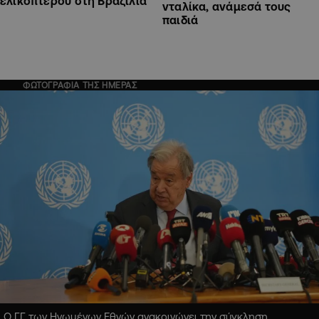
ελικοπτέρου στη Βραζιλία
νταλίκα, ανάμεσά τους
παιδιά
ΦΩΤΟΓΡΑΦΙΑ ΤΗΣ ΗΜΕΡΑΣ
Ο ΓΓ των Ηνωμένων Εθνών ανακοινώνει την σύγκληση