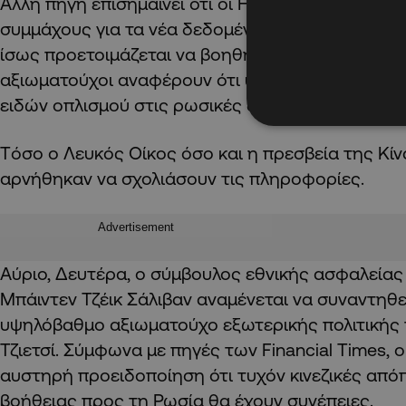
Άλλη πηγή επισημαίνει ότι οι ΗΠΑ αναμένεται ότι
συμμάχους για τα νέα δεδομένα, καθώς υπάρχουν 
ίσως προετοιμάζεται να βοηθήσει τη Ρωσία». Πάν
αξιωματούχοι αναφέρουν ότι υπάρχουν ενδείξεις 
ειδών οπλισμού στις ρωσικές δυνάμεις.
Tόσο ο Λευκός Οίκος όσο και η πρεσβεία της Κί
αρνήθηκαν να σχολιάσουν τις πληροφορίες.
Advertisement
Αύριο, Δευτέρα, ο σύμβουλος εθνικής ασφαλεία
Μπάιντεν Τζέικ Σάλιβαν αναμένεται να συναντηθε
υψηλόβαθμο αξιωματούχο εξωτερικής πολιτικής τ
Τζιετσί. Σύμφωνα με πηγές των Financial Times, 
αυστηρή προειδοποίηση ότι τυχόν κινεζικές από
βοήθειας προς τη Ρωσία θα έχουν συνέπειες.