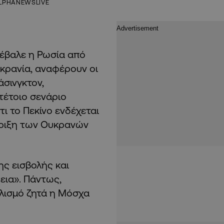
LPHANEWSLIVE
πέβαλε η Ρωσία από
υκρανία, αναφέρουν οι
άσινγκτον,
τέτοιο σενάριο
ι το Πεκίνο ενδέχεται
ήριξη των Ουκρανών
ης εισβολής και
εια». Πάντως,
πλισμό ζητά η Μόσχα