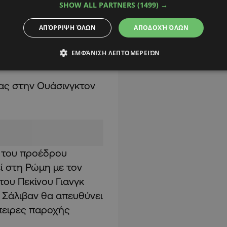
 θα ειδοποιήσουν τους
SHOW ALL PARTNERS
(1499) →
«ενδείξεις ότι η Κίνα
ΑΠΌΡΡΙΨΗ ΌΛΩΝ
ΑΠΟΔΟΧΉ ΌΛΩΝ
τως, άλλοι
για ελλείψεις κάποιων
ΕΜΦΆΝΙΣΗ ΛΕΠΤΟΜΕΡΕΙΏΝ
νας στην Ουάσινγκτον
ς του προέδρου
ί στη Ρώμη με τον
ου Πεκίνου Γιανγκ
ο Σάλιβαν θα απευθύνει
πειρες παροχής