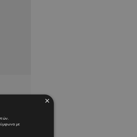
×
στών.
 σύμφωνα με