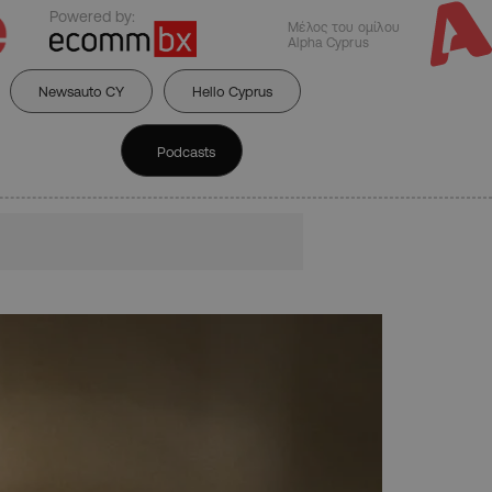
Powered by:
Μέλος του ομίλου
Alpha Cyprus
Newsauto CY
Hello Cyprus
Podcasts