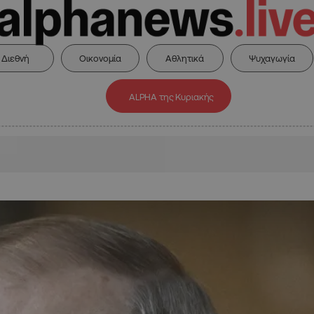
Διεθνή
Οικονομία
Αθλητικά
Ψυχαγωγία
ALPHA της Κυριακής