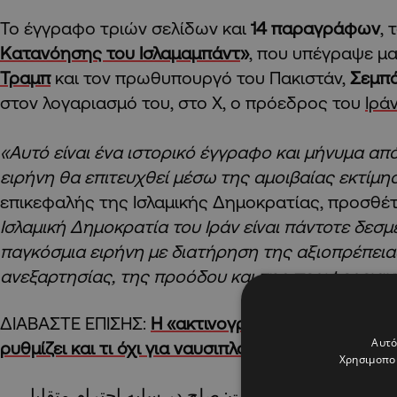
Το έγγραφο τριών σελίδων και
14 παραγράφων
, 
Κατανόησης του Ισλαμαμπάντ
»
, που υπέγραψε μα
Τραμπ
και τον πρωθυπουργό του Πακιστάν,
Σεμπά
στον λογαριασμό του, στο X, ο πρόεδρος του
Ιρά
«Αυτό είναι ένα ιστορικό έγγραφο και μήνυμα από
ειρήνη θα επιτευχθεί μέσω της αμοιβαίας εκτίμη
επικεφαλής της Ισλαμικής Δημοκρατίας, προσθ
Ισλαμική Δημοκρατία του Ιράν είναι πάντοτε δεσμ
παγκόσμια ειρήνη με διατήρηση της αξιοπρέπεια
ανεξαρτησίας, της προόδου και της περιφερειακ
ΔΙΑΒΑΣΤΕ ΕΠΙΣΗΣ:
Η «ακτινογραφία» της συμφωνί
Αυτό
ρυθμίζει και τι όχι για ναυσιπλοΐα, πυρηνικά και
Χρησιμοποι
ی از ایران مقتدر است: صلح در سایه احترام متقابل