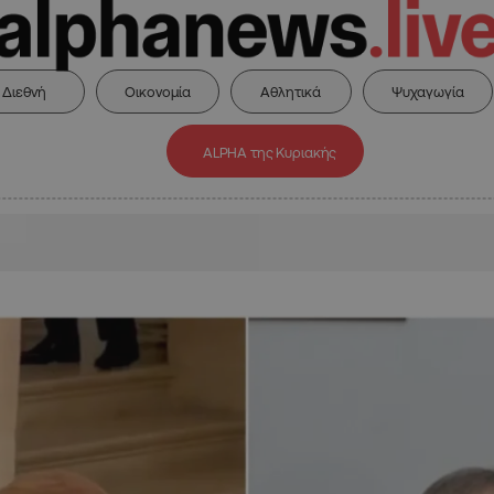
Διεθνή
Οικονομία
Αθλητικά
Ψυχαγωγία
ALPHA της Κυριακής