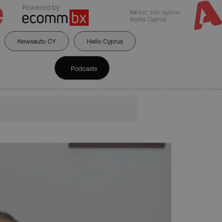
Powered by:
Μέλος του ομίλου
Alpha Cyprus
Newsauto CY
Hello Cyprus
Podcasts