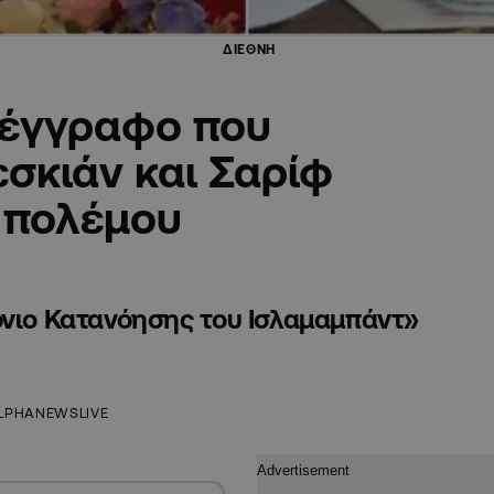
ΔΙΕΘΝΗ
 έγγραφο που
σκιάν και Σαρίφ
υ πολέμου
όνιο Κατανόησης του Ισλαμαμπάντ»
LPHANEWSLIVE