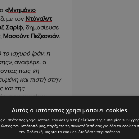
το
«
Μνημόνιο
ζί με τον
Ντόναλντ
ζ Σαρίφ
, δημοσίευσε
ν
,
Μασούντ Πεζεσκιάν
.
 το ισχυρό Ιράν: η
σης»
, αναφέρει ο
έτοντας πως
«η
ευμένη και πιστή στην
ς και της
ής συνεργασίας».
Αυτός ο ιστότοπος χρησιμοποιεί cookies
ας ΗΠΑ-Ιράν: Τι
ς ο ιστότοπος χρησιμοποιεί cookies για τη βελτίωση της εμπειρίας των χρη
 παγωμένα κεφάλαια
ώντας τον ιστότοπό μας, παρέχετε τη συγκατάθεσή σας για όλα τα cookies
την Πολιτική μας για τα cookies.
Διαβάστε περισσότερα
این یک سند تاریخی و پیام