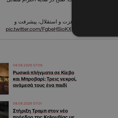
 صلح جهانی با حفظ عزت و استقلال، پیشرفت و
pic.twitter.com/FgbeHSioKX
 متعهد و پایبند است
08.08.2026 07:05
Ρωσικά πλήγματα σε Κίεβο
και Μπροβαρί: Τρεις νεκροί,
ανάμεσά τους ένα παιδί
08.08.2026 07:01
Στήριξη Τραμπ στον νέο
πρόεδρο της Κολομβίας με