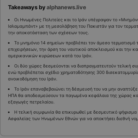
Takeaways by
alphanews.live
Οι Ηνωμένες Πολιτείες και το Ιράν υπέγραψαν το «Μνημόν
Ισλαμαμπάντ» με τη μεσολάβηση του Πακιστάν για τον τερμα
την αποκατάσταση των σχέσεων τους.
Το μνημόνιο 14 σημείων προβλέπει τον άμεσο τερματισμό 
επιχειρήσεων, την άρση του ναυτικού αποκλεισμού και την κ
αμερικανικών κυρώσεων κατά του Ιράν.
Οι δύο χώρες δεσμεύονται να διαπραγματευτούν τελική σ
ενώ προβλέπεται σχέδιο χρηματοδότησης 300 δισεκατομμυρίω
ανοικοδόμηση του Ιράν.
Το Ιράν επαναβεβαιώνει τη δέσμευσή του να μην αναπτύξει
ΗΠΑ θα αποδεσμεύσουν τα παγωμένα κεφάλαια της χώρας και
εξαγωγές πετρελαίου.
Η τελική συμφωνία θα επικυρωθεί με δεσμευτικό ψήφισμα
Ασφαλείας των Ηνωμένων Εθνών για να αποκτήσει διεθνή νομ