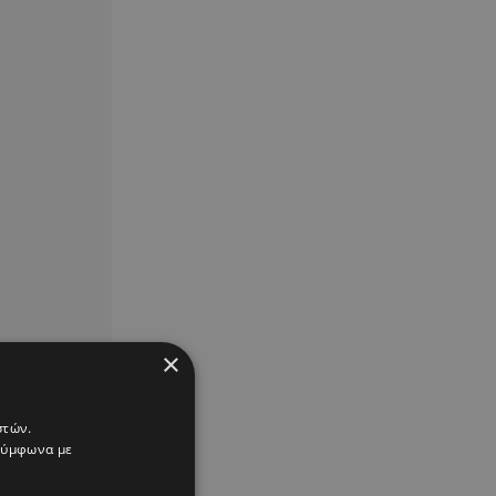
×
στών.
 σύμφωνα με