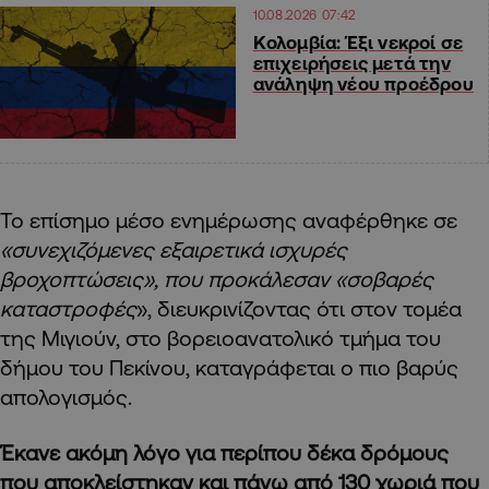
10.08.2026 07:42
Κολομβία: Έξι νεκροί σε
επιχειρήσεις μετά την
ανάληψη νέου προέδρου
Το επίσημο μέσο ενημέρωσης αναφέρθηκε σε
«συνεχιζόμενες εξαιρετικά ισχυρές
βροχοπτώσεις», που προκάλεσαν «σοβαρές
καταστροφές
», διευκρινίζοντας ότι στον τομέα
της Μιγιούν, στο βορειοανατολικό τμήμα του
δήμου του Πεκίνου, καταγράφεται ο πιο βαρύς
απολογισμός.
Έκανε ακόμη λόγο για περίπου δέκα δρόμους
που αποκλείστηκαν και πάνω από 130 χωριά που