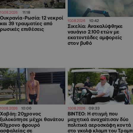
11:18
10.08.2026
Ουκρανία-Ρωσία: 12 νεκροί
10:42
10.08.2026
και 39 τραυματίες από
Σικελία: Ανακαλύφθηκε
ρωσικές επιθέσεις
ναυάγιο 2.100 ετών με
εκατοντάδες αμφορείς
στον βυθό
10:06
09:33
10.08.2026
10.08.2026
Χαβάη: 20χρονος
ΒΙΝΤΕΟ: Η στιγμή που
ξυλοκόπησε μέχρι θανάτου
μαχητικά αναχαίτισαν δύο
63χρονο φρουρό
πολιτικά αεροσκάφη κοντά
ασφαλείας σε
στο γκολφ κλαμπ του Τραμπ