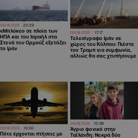
20:29
06.08.2026
«Μπλόκο» σε πλοία των
17:17
06.08.2026
ΗΠΑ και του Ισραήλ στα
Τελεσίγραφο Ιράν σε
Στενά του Ορμούζ εξετάζει
χώρες του Κόλπου: Πιέστε
το Ιράν
τον Τραμπ για συμφωνία,
αλλιώς θα σας χτυπήσουμε
10:38
06.08.2026
13:30
06.08.2026
Άγριο φονικό στην
Πότε έρχονται πτήσεις με
Ταϊλάνδη: Νεκρά δύο