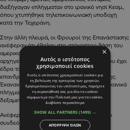
διεξήγαγαν «πλήγματα» στο ιρανικό νησί Κεσμ.,
όπου χτυπήθηκε τηλεπικοινωνιακή υποδοχή
κατά την Τεχεράνη.
Στην άλλη πλευρά, οι Φρουροί της Επανάστασης
ανέφεραν ότι έβαλαν στο στόχαστρο βάση του
×
αμερικανικού στρατού στο Κουβέιτ και το
Αυτός ο ιστότοπος
αρχηγείο του αμερικανικού 5ου στόλου, που έχει
χρησιμοποιεί cookies
έδρα το Μπαχρέιν, με πυραύλους και μη
Αυτός ο ιστότοπος χρησιμοποιεί cookies για
επανδρωμένα εναέρια οχήματα εφόρμησης.
τη βελτίωση της εμπειρίας των χρηστών.
Έκαναν λόγο περί αντιποίνων για τα αμερικανικά
Χρησιμοποιώντας τον ιστότοπό μας, παρέχετε
πλήγματα στο Κεσμ και εναντίον ιρανικού
τη συγκατάθεσή σας για όλα τα cookies
σύμφωνα με την Πολιτική μας για τα cookies.
δεξαμενόπλοιου.
Διαβάστε περισσότερα
SHOW ALL PARTNERS
(1499) →
Ανέφεραν ακόμη πως στοχοποίησαν πλοίο
συνδεόμενο με το Ισραήλ και τις ΗΠΑ.
ΑΠΌΡΡΙΨΗ ΌΛΩΝ