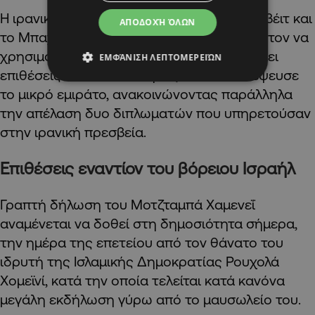
Η ιρανική διπλωματία κατηγόρησε το Κουβέιτ και
ΑΠΟΔΟΧΉ ΌΛΩΝ
το Μπαχρέιν ότι επιτρέπουν στην Ουάσιγκτον να
χρησιμοποιεί τα εδάφη τους για να διεξάγει
ΕΜΦΆΝΙΣΗ ΛΕΠΤΟΜΕΡΕΙΏΝ
επιθέσεις εναντίον του Ιράν, κάτι που διέψευσε
το μικρό εμιράτο, ανακοινώνοντας παράλληλα
την απέλαση δυο διπλωματών που υπηρετούσαν
στην ιρανική πρεσβεία.
Επιθέσεις εναντίον του βόρειου Ισραήλ
Γραπτή δήλωση του Μοτζταμπά Χαμενεΐ
αναμένεται να δοθεί στη δημοσιότητα σήμερα,
την ημέρα της επετείου από τον θάνατο του
ιδρυτή της Ισλαμικής Δημοκρατίας Ρουχολά
Χομεϊνί, κατά την οποία τελείται κατά κανόνα
μεγάλη εκδήλωση γύρω από το μαυσωλείο του.