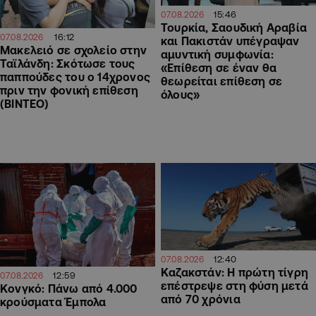
15:46
07.08.2026
Τουρκία, Σαουδική Αραβία
16:12
07.08.2026
και Πακιστάν υπέγραψαν
Μακελειό σε σχολείο στην
αμυντική συμφωνία:
Ταϊλάνδη: Σκότωσε τους
«Επίθεση σε έναν θα
παππούδες του ο 14χρονος
θεωρείται επίθεση σε
πριν την φονική επίθεση
όλους»
(ΒΙΝΤΕΟ)
12:40
07.08.2026
Καζακστάν: Η πρώτη τίγρη
12:59
07.08.2026
επέστρεψε στη φύση μετά
Κονγκό: Πάνω από 4.000
από 70 χρόνια
κρούσματα Έμπολα