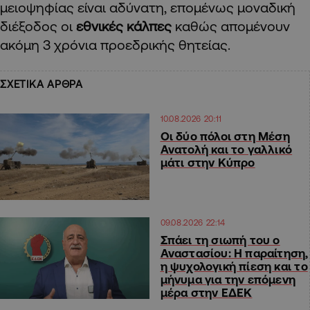
μειοψηφίας είναι αδύνατη, επομένως μοναδική
διέξοδος οι
εθνικές κάλπες
καθώς απομένουν
ακόμη 3 χρόνια προεδρικής θητείας.
ΣΧΕΤΙΚΑ ΑΡΘΡΑ
10.08.2026 20:11
Οι δύο πόλοι στη Μέση
Ανατολή και το γαλλικό
μάτι στην Κύπρο
09.08.2026 22:14
Σπάει τη σιωπή του ο
Αναστασίου: Η παραίτηση,
η ψυχολογική πίεση και το
μήνυμα για την επόμενη
μέρα στην ΕΔΕΚ