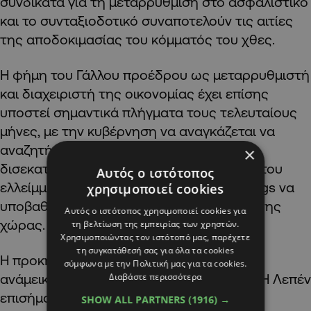
συνδικάτα για τη μεταρρύθμιση στο ασφαλιστικό
και το συνταξιοδοτικό συναποτελούν τις αιτίες
της αποδοκιμασίας του κόμματός του χθες.
Η φήμη του Γάλλου προέδρου ως μεταρρυθμιστή
και διαχειριστή της οικονομίας έχει επίσης
υποστεί σημαντικά πλήγματα τους τελευταίους
μήνες, με την κυβέρνηση να αναγκάζεται να
αναζητήσει εξοικονόμηση δεκάδων
×
δισεκατομμυρίων ευρώ μετά την αύξηση του
Αυτός ο ιστότοπος
ελλείμματός της και την S&P Global Ratings να
χρησιμοποιεί cookies
υποβαθμίζει την πιστοληπτική ικανότητα της
Αυτός ο ιστότοπος χρησιμοποιεί cookies για
χώρας.
τη βελτίωση της εμπειρίας των χρηστών.
Χρησιμοποιώντας τον ιστότοπό μας, παρέχετε
τη συγκατάθεσή σας για όλα τα cookies
Η προκήρυξη των εκλογών έγινε δεκτή με
σύμφωνα με την Πολιτική μας για τα cookies.
Διαβάστε περισσότερα
ανάμεικτες αντιδράσεις από τα κόμματα. Η Λεπέν
επισήμανε πως αφού «οι Ευρωεκλογές
SHOW ALL PARTNERS
(1916) →