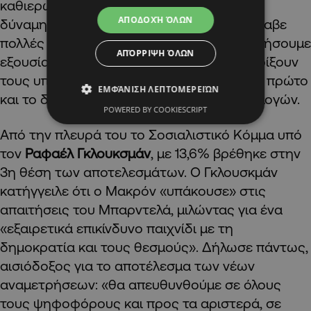
καθιερώνουν το κίνημά μας ως τη μεγάλη
ΑΠΟΔΟΧΉ ΌΛΩΝ
δύναμη αλλαγής για τη Γαλλία» και επανέλαβε
πολλές φορές ότι «είμαστε έτοιμοι να ασκήσουμε
ΑΠΌΡΡΙΨΗ ΌΛΩΝ
εξουσία», καλώντας τους Γάλλους να στηρίξουν
τους υποψηφίους του κόμματός της στον πρώτο
ΕΜΦΆΝΙΣΗ ΛΕΠΤΟΜΕΡΕΙΏΝ
και το δεύτερο γύρο των βουλευτικών εκλογών.
POWERED BY COOKIESCRIPT
Από την πλευρά του το Σοσιαλιστικό Κόμμα υπό
τον
Ραφαέλ Γκλουκσμάν
, με 13,6% βρέθηκε στην
3η θέση των αποτελεσμάτων. Ο Γκλουσκμάν
κατήγγειλε ότι ο Μακρόν «υπάκουσε» στις
απαιτήσεις του Μπαρντελά, μιλώντας για ένα
«εξαιρετικά επικίνδυνο παιχνίδι με τη
δημοκρατία και τους θεσμούς». Δήλωσε πάντως,
αισιόδοξος για το αποτέλεσμα των νέων
αναμετρήσεων: «θα απευθυνθούμε σε όλους
τους ψηφοφόρους και προς τα αριστερά, σε