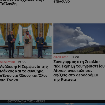
επώδυνο
Ταϊλάνδη
12:06
08.08.2026
Συναγερμός στη Σικελία:
13:50
08.08.2026
Νέα έκρηξη του ηφαιστείου
Ανάλυση: Η Συμφωνία της
Αίτνας, ανεστάλησαν
Μέκκας και το σύνθημα
αφίξεις στο αεροδρόμιο
«Ένας για Όλους και Όλοι
της Κατάνια
για Έναν»
ΦΩΤΟΓΡΑΦΙΑ ΤΗΣ ΗΜΕΡΑΣ