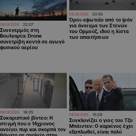
20:53
08.08.2026
Όροι-«φωτιά» από το Ιράν
22:07
08.08.2026
για άνοιγμα των Στενών
Συνεγερμός στη
του Ορμούζ, ιδού η λίστα
Βουλγαρία: Drone
των απαιτήσεων
συνετρίβη κοντά σε αγωγό
φυσικού αερίου
18:25
08.08.2026
15:29
08.08.2026
Σοκαριστικό βίντεο: Η
Συγκλονίζει ο γιος του Τζο
στιγμή που ο 14χρονος
Μπάιντεν: Ο καρκίνος έχει
ανοίγει πυρ και σκορπά τον
εξαπλωθεί, είναι πολύ
θάνατο σε σχολείο στην