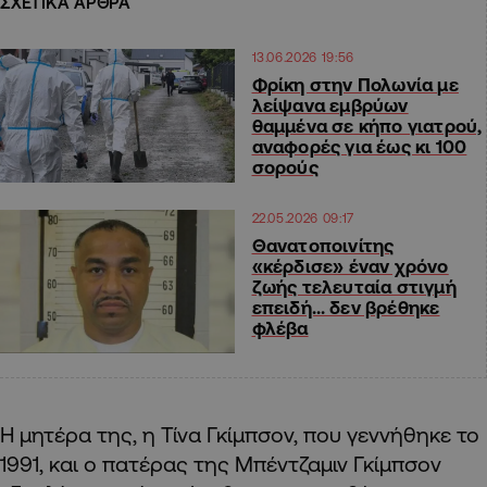
ΣΧΕΤΙΚΑ ΑΡΘΡΑ
13.06.2026 19:56
Φρίκη στην Πολωνία με
λείψανα εμβρύων
θαμμένα σε κήπο γιατρού,
αναφορές για έως κι 100
σορούς
22.05.2026 09:17
Θανατοποινίτης
«κέρδισε» έναν χρόνο
ζωής τελευταία στιγμή
επειδή… δεν βρέθηκε
φλέβα
Η μητέρα της, η Τίνα Γκίμπσον, που γεννήθηκε το
1991, και ο πατέρας της Μπέντζαμιν Γκίμπσον