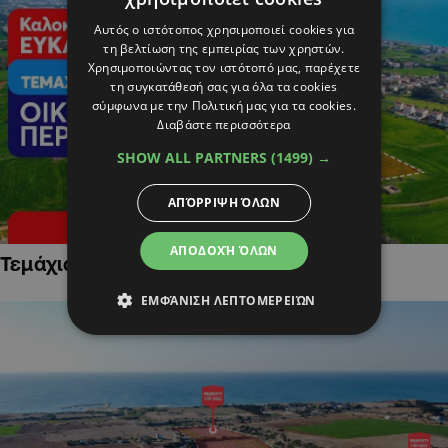
Αυτός ο ιστότοπος χρησιμοποιεί cookies για
τη βελτίωση της εμπειρίας των χρηστών.
Χρησιμοποιώντας τον ιστότοπό μας, παρέχετε
τη συγκατάθεσή σας για όλα τα cookies
σύμφωνα με την Πολιτική μας για τα cookies.
Διαβάστε περισσότερα
SHOW ALL PARTNERS
(1499) →
ΑΠΌΡΡΙΨΗ ΌΛΩΝ
ΑΠΟΔΟΧΉ ΌΛΩΝ
Τεμάχια Γης σε Οικιστικές Περιοχές
ΕΜΦΆΝΙΣΗ ΛΕΠΤΟΜΕΡΕΙΏΝ