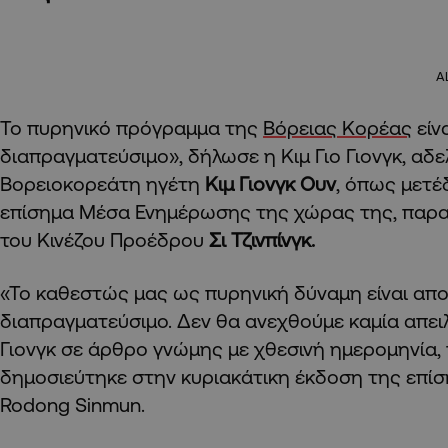
A
Το πυρηνικό πρόγραμμα της
Βόρειας Κορέας
είν
διαπραγματεύσιμο», δήλωσε η Κιμ Γιο Γιονγκ, αδ
Βορειοκορεάτη ηγέτη
Κιμ Γιονγκ Ουν
, όπως μετ
επίσημα Μέσα Ενημέρωσης της χώρας της, παρα
του Κινέζου Προέδρου
Σι Τζινπίνγκ.
«Το καθεστώς μας ως πυρηνική δύναμη είναι απ
διαπραγματεύσιμο. Δεν θα ανεχθούμε καμία απειλ
Γιονγκ σε άρθρο γνώμης με χθεσινή ημερομηνία, 
δημοσιεύτηκε στην κυριακάτικη έκδοση της επί
Rodong Sinmun.