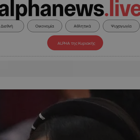
Διεθνή
Οικονομία
Αθλητικά
Ψυχαγωγία
ALPHA της Κυριακής