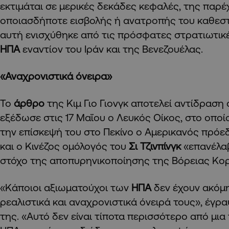
εκτιμάται σε μερικές δεκάδες κεφαλές, της παρέ
οποιασδήποτε εισβολής ή ανατροπής του καθεσ
αυτή ενισχύθηκε από τις πρόσφατες στρατιωτικέ
ΗΠΑ
εναντίον του Ιράν και της Βενεζουέλας.
«Αναχρονιστικά όνειρα»
Το
άρθρο
της Κιμ Γιο Γιονγκ αποτελεί αντίδραση 
εξέδωσε στις 17 Μαΐου ο Λευκός Οίκος, στο οποί
την επίσκεψή του στο Πεκίνο ο Αμερικανός πρό
και ο Κινέζος ομόλογός του
Σι Τζινπίνγκ
«επανέλαβ
στόχο της αποπυρηνικοποίησης της Βόρειας Κο
«Κάποιοι αξιωματούχοι των
ΗΠΑ
δεν έχουν ακόμ
ρεαλιστικά και αναχρονιστικά όνειρά τους», έγρ
της. «Αυτό δεν είναι τίποτα περισσότερο από μια