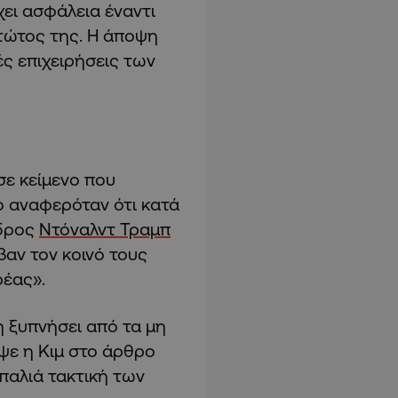
χει ασφάλεια έναντι
τώτος της. Η άποψη
ς επιχειρήσεις των
σε κείμενο που
ο αναφερόταν ότι κατά
εδρος
Ντόναλντ Τραμπ
αν τον κοινό τους
ρέας».
η ξυπνήσει από τα μη
αψε η Κιμ στο άρθρο
 παλιά τακτική των