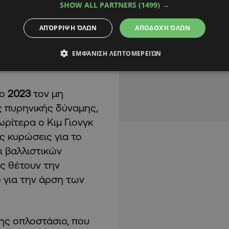
SHOW ALL PARTNERS
(1499) →
ΑΠΌΡΡΙΨΗ ΌΛΩΝ
ΑΠΟΔΟΧΉ ΌΛΩΝ
ΕΜΦΆΝΙΣΗ ΛΕΠΤΟΜΕΡΕΙΏΝ
το
2023
τον μη
 πυρηνικής δύναμης,
ωρίτερα ο Κιμ Γιονγκ
ς κυρώσεις για το
 βαλλιστικών
ες θέτουν την
 για την άρση των
ης οπλοστάσιο, που