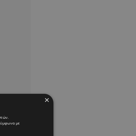
×
στών.
 σύμφωνα με