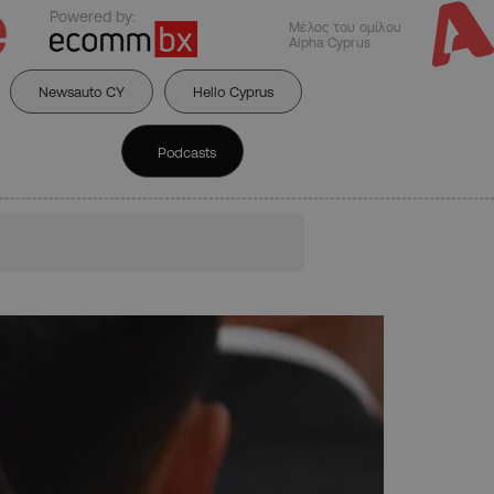
Powered by:
Μέλος του ομίλου
Alpha Cyprus
Newsauto CY
Hello Cyprus
Podcasts