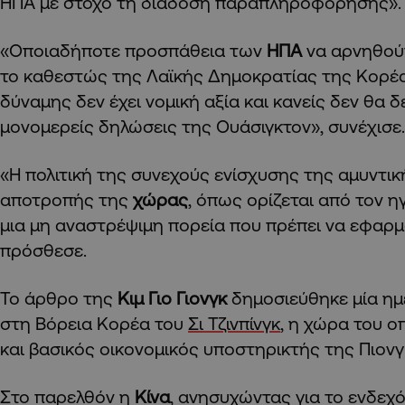
ΗΠΑ με στόχο τη διάδοση παραπληροφόρησης».
«Οποιαδήποτε προσπάθεια των
ΗΠΑ
να αρνηθού
το καθεστώς της Λαϊκής Δημοκρατίας της Κορέ
δύναμης δεν έχει νομική αξία και κανείς δεν θα δ
μονομερείς δηλώσεις της Ουάσιγκτον», συνέχισε.
«Η πολιτική της συνεχούς ενίσχυσης της αμυντι
αποτροπής της
χώρας
, όπως ορίζεται από τον ηγ
μια μη αναστρέψιμη πορεία που πρέπει να εφαρ
πρόσθεσε.
Το άρθρο της
Κιμ Γιο Γιονγκ
δημοσιεύθηκε μία ημ
στη Βόρεια Κορέα του
Σι Τζινπίνγκ
, η χώρα του ο
και βασικός οικονομικός υποστηρικτής της Πιονγ
Στο παρελθόν η
Κίνα
, ανησυχώντας για το ενδεχ