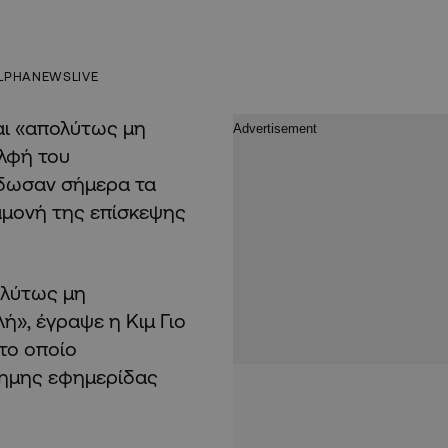
LPHANEWSLIVE
αι «απολύτως μη
ελφή του
έδωσαν σήμερα τα
μονή της επίσκεψης
ολύτως μη
ή», έγραψε η Κιμ Γιο
το οποίο
σημης εφημερίδας