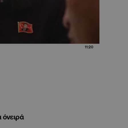
11:20
ά όνειρά