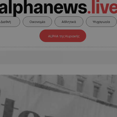
Διεθνή
Οικονομία
Αθλητικά
Ψυχαγωγία
ALPHA της Κυριακής