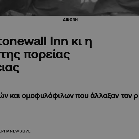
ΔΙΕΘΝΗ
onewall Inn κι η
της πορείας
ιας
κών και ομοφυλόφιλων που άλλαξαν τον ρ
LPHANEWSLIVE