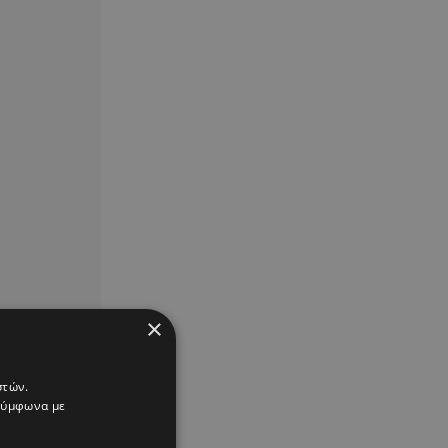
×
στών.
 σύμφωνα με