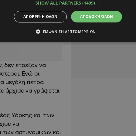
SHOW ALL PARTNERS
(1499) →
h Village στην πόλη
τις τακτικές της
ΑΠΌΡΡΙΨΗ ΌΛΩΝ
ΑΠΟΔΟΧΉ ΌΛΩΝ
αν διαφορετική η
ΕΜΦΆΝΙΣΗ ΛΕΠΤΟΜΕΡΕΙΏΝ
, δεν έτρεξαν να
ότεροι. Ενώ οι
ια μεγάλη πέτρα
τε άρχισε να γράφεται
έας Υόρκης και των
χισε να
ά των αστυνομικών και