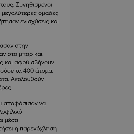
 τους. Συνηθισμένοι
ό μεγαλύτερες ομάδες
ήτησαν ενισχύσεις και
ρασαν στην
αν στο μπαρ και
ις και αφού σβήνουν
νούσε τα 400 άτομα.
ατα. Ακολουθούν
έρες.
οι αποφάσισαν να
λοφιλικό
ι μέσα
ατήσει η παρενόχληση