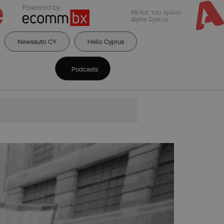
Powered by:
Μέλος του ομίλου
Alpha Cyprus
Newsauto CY
Hello Cyprus
Podcasts