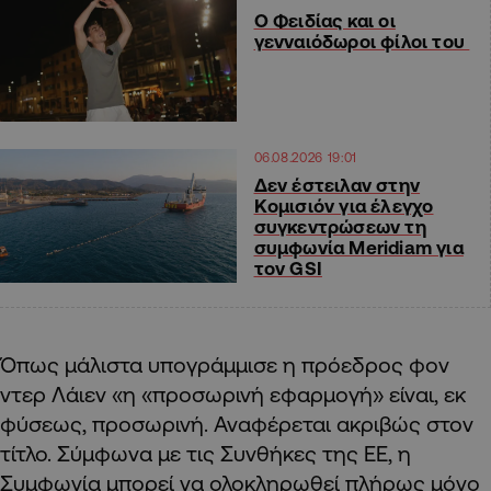
Ο Φειδίας και οι
γενναιόδωροι φίλοι του
06.08.2026 19:01
Δεν έστειλαν στην
Κομισιόν για έλεγχο
συγκεντρώσεων τη
συμφωνία Meridiam για
τον GSI
Όπως μάλιστα υπογράμμισε η πρόεδρος φον
ντερ Λάιεν «η «προσωρινή εφαρμογή» είναι, εκ
φύσεως, προσωρινή. Αναφέρεται ακριβώς στον
τίτλο. Σύμφωνα με τις Συνθήκες της ΕΕ, η
Συμφωνία μπορεί να ολοκληρωθεί πλήρως μόνο