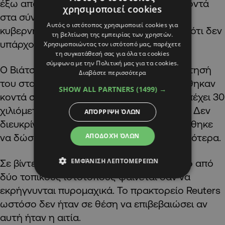
έξω από τη ρωσική πόλη Μπέλγκοροντ, κοντά
χρησιμοποιεί cookies
στα σύνορα με την Ουκρανία, ανέφερε ο
Αυτός ο ιστότοπος χρησιμοποιεί cookies για
κυβερνήτης της περιοχής, σημειώνοντας ότι δεν
τη βελτίωση της εμπειρίας των χρηστών.
υπάρχουν θύματα.
Χρησιμοποιώντας τον ιστότοπό μας, παρέχετε
τη συγκατάθεσή σας για όλα τα cookies
σύμφωνα με την Πολιτική μας για τα cookies.
Ο Βιάτσεσλαβ Γκλάντκοφ έγραψε σε ανάρτησή
Διαβάστε περισσότερα
του στο διαδίκτυο ότι οι εκρήξεις σημειώθηκαν
SHOW ALL PARTNERS
(1499) →
κοντά στο χωριό Κράσνι Οκτιάμπρ, που απέχει 30
χιλιόμετρα νοτιοδυτικά του Μπέλγκοροντ. Δεν
ΑΠΌΡΡΙΨΗ ΌΛΩΝ
διευκρίνισε πού οφείλονταν, όμως υποσχέθηκε
να δώσει περισσότερες πληροφορίες αργότερα.
ΑΠΟΔΟΧΉ ΌΛΩΝ
ΕΜΦΆΝΙΣΗ ΛΕΠΤΟΜΕΡΕΙΏΝ
Σε βίντεο που αναρτήθηκαν στο διαδίκτυο από
δύο τοπικούς ιστότοπους φαίνεται σαν να
εκρήγνυνται πυρομαχικά. Το πρακτορείο Reuters
ωστόσο δεν ήταν σε θέση να επιβεβαιώσει αν
αυτή ήταν η αιτία.