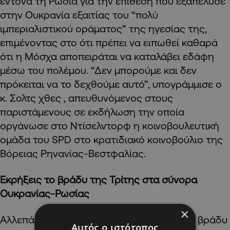
έντονα τη Ρωσία για την επίθεση που εξαπέλυσε
στην Ουκρανία εξαιτίας του “πολύ
ιμπεριαλιστικού οράματος” της ηγεσίας της,
επιμένοντας στο ότι πρέπει να ειπωθεί καθαρά
ότι η Μόσχα αποπειράται να καταλάβει εδάφη
μέσω του πολέμου. “Δεν μπορούμε και δεν
πρόκειται να το δεχθούμε αυτό”, υπογράμμισε ο
κ. Σολτς χθες , απευθυνόμενος στους
παριστάμενους σε εκδήλωση την οποία
οργάνωσε στο Ντίσελντορφ η κοινοβουλευτική
ομάδα του SPD στο κρατιδιακό κοινοβούλιο της
Βόρειας Ρηνανίας-Βεστφαλίας.
Εκρήξεις το βράδυ της Τρίτης στα σύνορα
Ουκρανίας-Ρωσίας
×
Αλλεπάλληλες εκρήξεις ακούστηκαν χθες βράδυ
Αυτός ο ιστότοπος