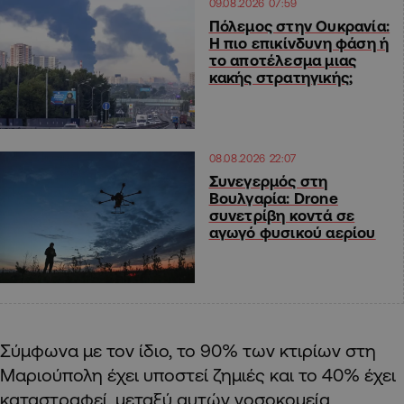
09.08.2026 07:59
Πόλεμος στην Ουκρανία:
Η πιο επικίνδυνη φάση ή
το αποτέλεσμα μιας
κακής στρατηγικής;
08.08.2026 22:07
Συνεγερμός στη
Βουλγαρία: Drone
συνετρίβη κοντά σε
αγωγό φυσικού αερίου
Σύμφωνα με τον ίδιο, το 90% των κτιρίων στη
Μαριούπολη έχει υποστεί ζημιές και το 40% έχει
καταστραφεί, μεταξύ αυτών νοσοκομεία,