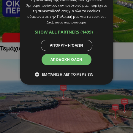
Χρησιμοποιώντας τον ιστότοπό μας, παρέχετε
τη συγκατάθεσή σας για όλα τα cookies
σύμφωνα με την Πολιτική μας για τα cookies.
Διαβάστε περισσότερα
SHOW ALL PARTNERS
(1499) →
ΑΠΌΡΡΙΨΗ ΌΛΩΝ
Τεμάχια Γης σε Οικιστικές Περιοχές
ΑΠΟΔΟΧΉ ΌΛΩΝ
ΕΜΦΆΝΙΣΗ ΛΕΠΤΟΜΕΡΕΙΏΝ