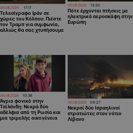
13:30
06.08.2026
17:17
06.08.2026
Πότε έρχονται πτήσεις με
Τελεσίγραφο Ιράν σε
ηλεκτρικά αεροσκάφη στην
χώρες του Κόλπου: Πιέστε
Ευρώπη
τον Τραμπ για συμφωνία,
αλλιώς θα σας χτυπήσουμε
10:38
06.08.2026
Άγριο φονικό στην
09:27
06.08.2026
Ταϊλάνδη: Νεκρά δύο
Νεκροί δύο Ισραηλινοί
αδέλφια από τη Ρωσία και
στρατιώτες στον νότιο
μια τριμελής οικογένεια
Λίβανο