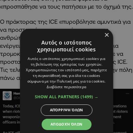
«προσπάθησε να τους πατήσει» με το όχημά της.
Ο πράκτορας της ICE «πυροβόλησε αμυντικά για
να προστατεύσει τον εαυτό του και τους
×
ανθρώπους γύρω του», ισχυρίστηκε. Οι
Αυτός ο ιστότοπος
ενέργειες της γυναίκας συνιστούν «εγχώρια
χρησιμοποιεί cookies
τρομοκρατία», είπε η Νόεμ και δεσμεύτηκε να
Αυτός ο ιστότοπος χρησιμοποιεί cookies για
προστατεύσει τους τους αξιωματικούς της ICE.
τη βελτίωση της εμπειρίας των χρηστών.
Τις τελευταίες δύο ημέρες, έχουν πάει στην πόλη
Χρησιμοποιώντας τον ιστότοπό μας, παρέχετε
τη συγκατάθεσή σας για όλα τα cookies
πάνω από 2.000 πράκτορες, διευκρίνισε.
σύμφωνα με την Πολιτική μας για τα cookies.
Διαβάστε περισσότερα
SHOW ALL PARTNERS
(1499) →
ΑΠΌΡΡΙΨΗ ΌΛΩΝ
ΑΠΟΔΟΧΉ ΌΛΩΝ