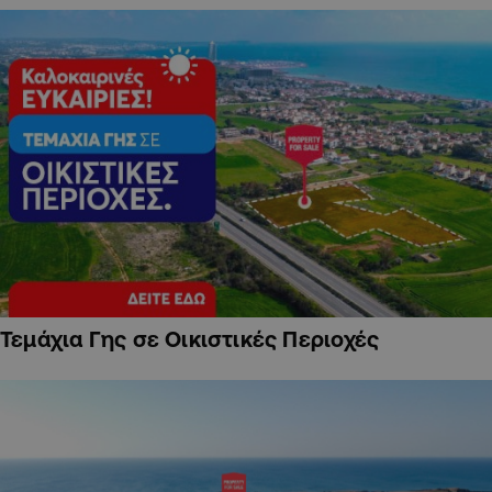
Τεμάχια Γης σε Οικιστικές Περιοχές