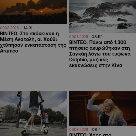
14:31
09.08.2026
ΒΙΝΤΕΟ: Στο «κόκκινο» η
08:52
09.08.2026
Μέση Ανατολή, οι Χούθι
ΒΙΝΤΕΟ: Πάνω από 1.300
χτύπησαν εγκατάσταση της
πτήσεις ακυρώθηκαν στη
Aramco
Σαγκάη λόγω του τυφώνα
Dolphin, μαζικές
εκκενώσεις στην Κίνα
08:41
09.08.2026
ΒΙΝΤΕΟ: Χάος στο