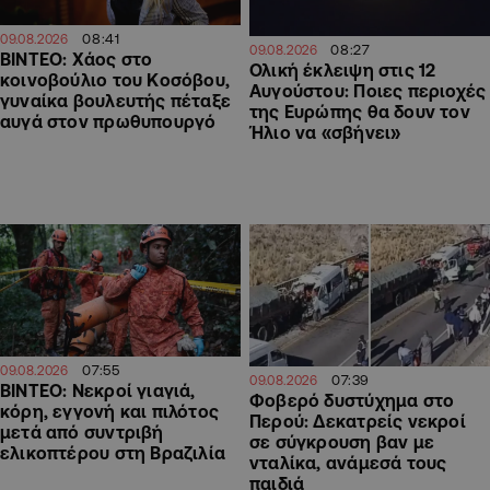
08:41
09.08.2026
08:27
09.08.2026
ΒΙΝΤΕΟ: Χάος στο
Ολική έκλειψη στις 12
κοινοβούλιο του Κοσόβου,
Αυγούστου: Ποιες περιοχές
γυναίκα βουλευτής πέταξε
της Ευρώπης θα δουν τον
αυγά στον πρωθυπουργό
Ήλιο να «σβήνει»
07:55
09.08.2026
07:39
09.08.2026
ΒΙΝΤΕΟ: Νεκροί γιαγιά,
Φοβερό δυστύχημα στο
κόρη, εγγονή και πιλότος
Περού: Δεκατρείς νεκροί
μετά από συντριβή
σε σύγκρουση βαν με
ελικοπτέρου στη Βραζιλία
νταλίκα, ανάμεσά τους
παιδιά