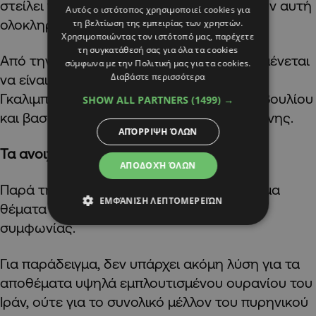
στείλει να υπογράψει τη συμφωνία εφόσον αυτή
Αυτός ο ιστότοπος χρησιμοποιεί cookies για
ολοκληρωθεί.
τη βελτίωση της εμπειρίας των χρηστών.
Χρησιμοποιώντας τον ιστότοπό μας, παρέχετε
τη συγκατάθεσή σας για όλα τα cookies
Από την ιρανική πλευρά, επικεφαλής αναμένεται
σύμφωνα με την Πολιτική μας για τα cookies.
Διαβάστε περισσότερα
να είναι ο στρατηγός Μοχαμάντ Μπαγέρ
Γκαλιμπάφ, πρόεδρος του ιρανικού Κοινοβουλίου
SHOW ALL PARTNERS
(1499) →
και βασικός διαπραγματευτής της Τεχεράνης.
ΑΠΌΡΡΙΨΗ ΌΛΩΝ
Τα ανοιχτά ζητήματα
ΑΠΟΔΟΧΉ ΌΛΩΝ
Παρά τη σημαντική πρόοδο, αρκετά κρίσιμα
ΕΜΦΆΝΙΣΗ ΛΕΠΤΟΜΕΡΕΙΏΝ
θέματα παραμένουν εκτός της παρούσας
συμφωνίας.
Για παράδειγμα, δεν υπάρχει ακόμη λύση για τα
αποθέματα υψηλά εμπλουτισμένου ουρανίου του
Ιράν, ούτε για το συνολικό μέλλον του πυρηνικού