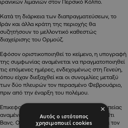
ιρανικών λιμανιών στον Περσικό Κόλπο.
Κατά τη διάρκεια των διαπραγματεύσεων, το
Ιράν και άλλα κράτη της περιοχής θα
συζητήσουν το μελλοντικό καθεστώς
διαχείρισης του Ορμούζ.
Εφόσον οριστικοποιηθεί το κείμενο, η υπογραφή
της συμφωνίας αναμένεται να πραγματοποιηθεί
τις επόμενες ημέρες, ενδεχομένως στη Γενεύη,
όπου είχαν διεξαχθεί και οι συνομιλίες μεταξύ
των δύο πλευρών τον περασμένο Φεβρουάριο,
πριν από την έναρξη του πολέμου.
Επικεφαλής της αμερικανικής αντιπροσωπείας
×
αναμένεται να είναι ο αντιπρόεδρος Τζέι Ντι
Αυτός ο ιστότοπος
Βανς. Ο ίδιος ο Τραμπ δήλωσε χθες ότι θα τον
χρησιμοποιεί cookies