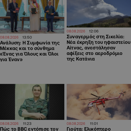
12:06
08.08.2026
Συναγερμός στη Σικελία:
13:50
08.08.2026
Νέα έκρηξη του ηφαιστείου
Ανάλυση: Η Συμφωνία της
Αίτνας, ανεστάλησαν
Μέκκας και το σύνθημα
αφίξεις στο αεροδρόμιο
«Ένας για Όλους και Όλοι
της Κατάνια
για Έναν»
11:23
11:01
08.08.2026
08.08.2026
Πώς το BBC εντόπισε τον
Γιούτα: Ελικόπτερο