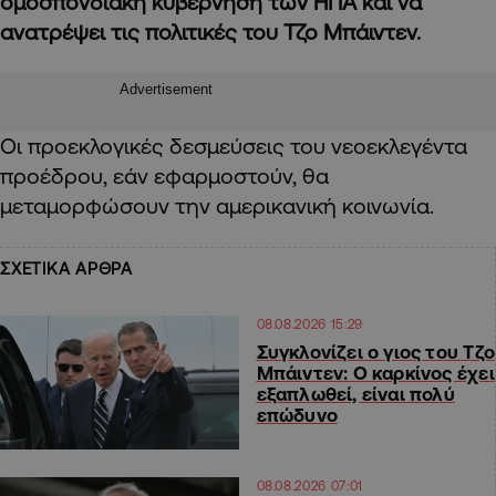
ομοσπονδιακή κυβέρνηση των ΗΠΑ και να
ανατρέψει τις πολιτικές του Τζο Μπάιντεν.
Advertisement
Οι προεκλογικές δεσμεύσεις του νεοεκλεγέντα
προέδρου, εάν εφαρμοστούν, θα
μεταμορφώσουν την αμερικανική κοινωνία.
ΣΧΕΤΙΚΑ ΑΡΘΡΑ
08.08.2026 15:29
Συγκλονίζει ο γιος του Τζο
Μπάιντεν: Ο καρκίνος έχει
εξαπλωθεί, είναι πολύ
επώδυνο
08.08.2026 07:01