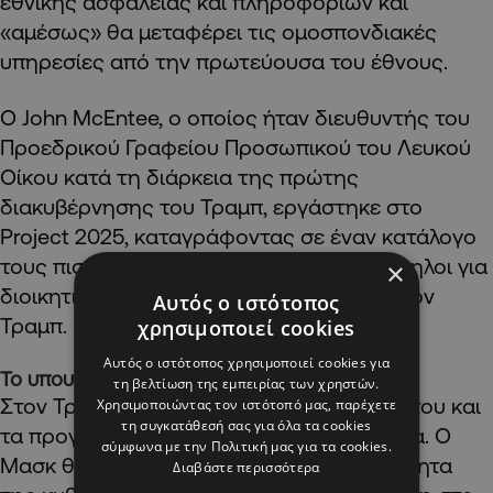
εθνικής ασφαλείας και πληροφοριών και
«αμέσως» θα μεταφέρει τις ομοσπονδιακές
υπηρεσίες από την πρωτεύουσα του έθνους.
Ο John McEntee, ο οποίος ήταν διευθυντής του
Προεδρικού Γραφείου Προσωπικού του Λευκού
Οίκου κατά τη διάρκεια της πρώτης
διακυβέρνησης του Τραμπ, εργάστηκε στο
Project 2025, καταγράφοντας σε έναν κατάλογο
τους πιστούς του Τραμπ που είναι κατάλληλοι για
×
διοικητικούς ρόλους. Παραμένει κοντά στον
Αυτός ο ιστότοπος
Τραμπ.
χρησιμοποιεί cookies
Αυτός ο ιστότοπος χρησιμοποιεί cookies για
Το υπουργικό συμβούλιο του Τραμπ
τη βελτίωση της εμπειρίας των χρηστών.
Στον Τραμπ αρέσει να συνδέει τον εαυτό του και
Χρησιμοποιώντας τον ιστότοπό μας, παρέχετε
τη συγκατάθεσή σας για όλα τα cookies
τα προγράμματά του με «μεγάλα» ονόματα. Ο
σύμφωνα με την Πολιτική μας για τα cookies.
Μασκ θα έχει ρόλο στην αποτελεσματικότητα
Διαβάστε περισσότερα