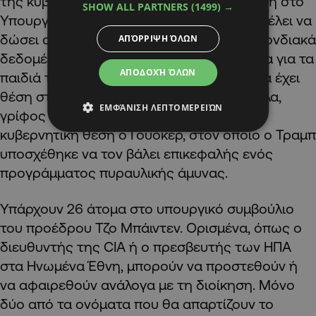
της κυβέρνησης, αλλά πιθανότατα όχι θέση στο
SHOW ALL PARTNERS
(1499) →
Υπουργικό Συμβούλιο. Ο Κένεντι λέει ότι θέλει να
δώσει στους πολίτες περισσότερα ομοσπονδιακά
ΑΠΌΡΡΙΨΗ ΌΛΩΝ
δεδομένα ώστε να απορρίψουν τα εμβόλια για τα
ΑΠΟΔΟΧΉ ΌΛΩΝ
παιδιά τους, αλλά αυτό δεν σημαίνει ότι θα έχει
θέση στο Υπουργικό Συμβούλιο. Παράλληλα,
ΕΜΦΆΝΙΣΗ ΛΕΠΤΟΜΕΡΕΙΏΝ
γρίφος αποτελεί το εάν θα λάβει επίσημη
κυβερνητική θέση ο Γουόκερ, στον οποίο ο Τραμπ
υποσχέθηκε να τον βάλει επικεφαλής ενός
προγράμματος πυραυλικής άμυνας.
Υπάρχουν 26 άτομα στο υπουργικό συμβούλιο
του προέδρου Τζο Μπάιντεν. Ορισμένα, όπως ο
διευθυντής της CIA ή ο πρεσβευτής των ΗΠΑ
στα Ηνωμένα Έθνη, μπορούν να προστεθούν ή
να αφαιρεθούν ανάλογα με τη διοίκηση. Μόνο
δύο από τα ονόματα που θα απαρτίζουν το