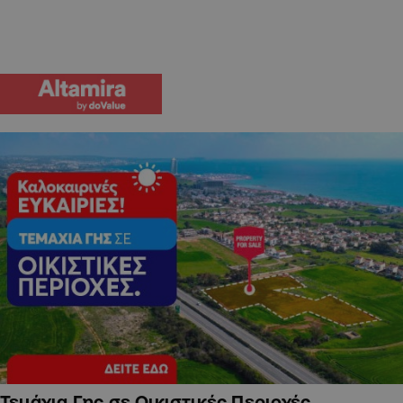
Τεμάχια Γης σε Οικιστικές Περιοχές