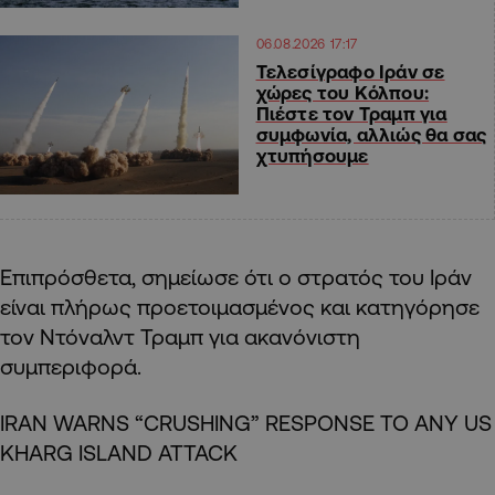
06.08.2026 17:17
Τελεσίγραφο Ιράν σε
χώρες του Κόλπου:
Πιέστε τον Τραμπ για
συμφωνία, αλλιώς θα σας
χτυπήσουμε
Επιπρόσθετα, σημείωσε ότι ο στρατός του Ιράν
είναι πλήρως προετοιμασμένος και κατηγόρησε
τον Ντόναλντ Τραμπ για ακανόνιστη
συμπεριφορά.
IRAN WARNS “CRUSHING” RESPONSE TO ANY US
KHARG ISLAND ATTACK