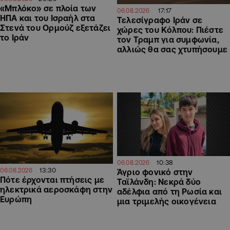
«Μπλόκο» σε πλοία των
17:17
06.08.2026
ΗΠΑ και του Ισραήλ στα
Τελεσίγραφο Ιράν σε
Στενά του Ορμούζ εξετάζει
χώρες του Κόλπου: Πιέστε
το Ιράν
τον Τραμπ για συμφωνία,
αλλιώς θα σας χτυπήσουμε
10:38
06.08.2026
13:30
06.08.2026
Άγριο φονικό στην
Πότε έρχονται πτήσεις με
Ταϊλάνδη: Νεκρά δύο
ηλεκτρικά αεροσκάφη στην
αδέλφια από τη Ρωσία και
Ευρώπη
μια τριμελής οικογένεια