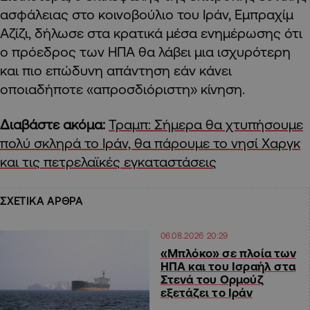
ασφάλειας στο κοινοβούλιο του Ιράν, Εμπραχίμ
Αζίζι, δήλωσε στα κρατικά μέσα ενημέρωσης ότι
ο πρόεδρος των ΗΠΑ θα λάβει μια ισχυρότερη
και πιο επώδυνη απάντηση εάν κάνει
οποιαδήποτε «απροσδιόριστη» κίνηση.
Διαβάστε ακόμα:
Τραμπ: Σήμερα θα χτυπήσουμε
πολύ σκληρά το Ιράν, θα πάρουμε το νησί Χαργκ
και τις πετρελαϊκές εγκαταστάσεις
ΣΧΕΤΙΚΑ ΑΡΘΡΑ
06.08.2026 20:29
«Μπλόκο» σε πλοία των
ΗΠΑ και του Ισραήλ στα
Στενά του Ορμούζ
εξετάζει το Ιράν